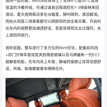
值得一提的是，eπ008还安排上了支持5℃或50℃宽域
保温的冷暖并线，可通过语音远程调控在1-3排座椅来回
滑动，夏天放两瓶凉茶在冰箱里，随叫随到，清凉解渴。
而抬头则是三排乘客都可以照顾到的双全景天幕，开启时
在车内的视野更加通透舒适，若是觉得阳光太过强烈，关
上遮阳帘就行。
视听层面，整车进行了多方位的NVH优化，配备前风挡
+四门升降车窗双层夹胶隔音玻璃以及马牌最新一代EC7
超静音轮胎，在车内关上车窗，静谧的座舱让双耳倍感舒
适，风噪、胎噪都被基本隔绝在外。