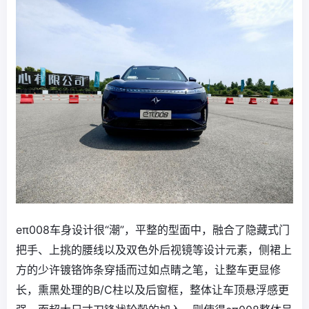
eπ008车身设计很“潮”，平整的型面中，融合了隐藏式门
把手、上挑的腰线以及双色外后视镜等设计元素，侧裙上
方的少许镀铬饰条穿插而过如点睛之笔，让整车更显修
长，熏黑处理的B/C柱以及后窗框，整体让车顶悬浮感更