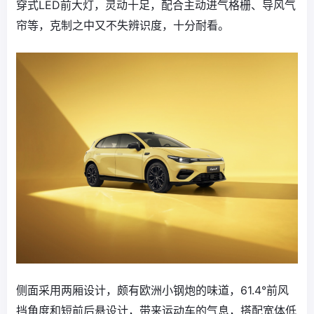
穿式LED前大灯，灵动十足，配合主动进气格栅、导风气
帘等，克制之中又不失辨识度，十分耐看。
侧面采用两厢设计，颇有欧洲小钢炮的味道，61.4°前风
挡角度和短前后悬设计，带来运动车的气息，搭配宽体低