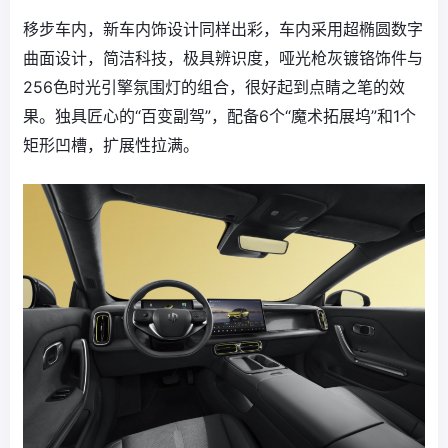
移步车内，新车内饰设计同样出彩，车内采用超椭圆数字
曲面设计，简洁科技，极具辨识度，哑光枪灰镀铬饰件与
256色时光引擎氛围灯的组合，很好起到点睛之笔的效
果。独具匠心的“百变副驾”，配备6个“魔术拓展坞”和1个
矩形凹槽，扩展性拉满。