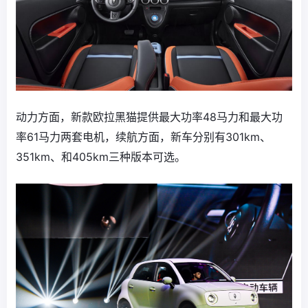
动力方面，新款欧拉黑猫提供最大功率48马力和最大功
率61马力两套电机，续航方面，新车分别有301km、
351km、和405km三种版本可选。