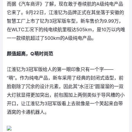
而据《汽车商评》了解，现在敢于卷续航的A级纯电产品
它来了。9月22日，江淮钇为品牌正式在其坐落于安徽的
智慧工厂上市了钇为3冠军版车型，新车售价为9.99万，
在WLTC工况下的纯电续航里程达505km，是10万以内唯
一一款续航超过了500km的A级纯电产品。
颜值超高，Q萌时尚范
江淮钇为3冠军版给人的第一眼印象只有一个字——
“萌”。作为纯电产品，新车采用了经典的封闭式造型，前
脸剔除了冗余的设计元素，因此其“水汪汪”圆溜溜的一双
大灯就显得更加突出，前包围加上两侧类似于导风槽的小
开口，让江淮钇为3冠军版看上去就像是一个笑起来自带
酒窝的卡通机器人。