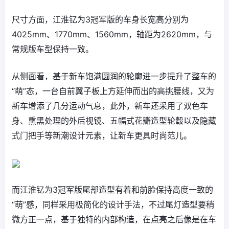
尺寸方面，江淮钇为3冠军版的车身长宽高分别为
4025mm、1770mm、1560mm，轴距为2620mm，与
常规版车型保持一致。
从侧面看，基于新车饱满圆润的轮廓进一步提升了整车的
“萌”态，一台自前翼子板上方延伸而出的高挑腰线，又为
新车增添了几分运动气息，此外，新车还采用了双色车
身、熏黑处理的外后视镜、五幅式花瓣造型轮毂以及隐藏
式门把手等新潮设计元素，让新车更具时尚范儿。
而江淮钇为3冠军版尾部造型有着和前脸保持高度一致的
“萌”感，同样采用极简化的设计手法，不过尾灯造型要稍
微方正一点，基于独特的内部构造，在点亮之后像是在车