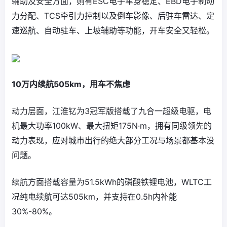
辅助及安全方面，则有ESC电子车身稳定、EBD电子制动
力分配、TCS牵引力控制以及倒车影像、后驻车雷达、定
速巡航、自动驻车、上坡辅助等功能，开车安全又轻松。
10万内续航505km，用车不焦虑
动力层面，江淮钇为3冠军版搭载了九合一超级电驱，电
机最大功率100kW、最大扭矩175N·m，拥有同级领先的
动力表现，应对城市出行的绝大部分工况与场景都基本没
问题。
续航方面搭载容量为51.5kWh的磷酸铁锂电池，WLTC工
况纯电续航可达505km，并支持在0.5h内补能
30%-80%。