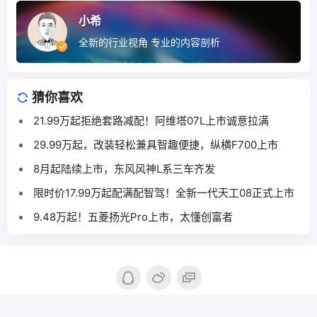
小希
全新的行业视角 专业的内容剖析
猜你喜欢
21.99万起拒绝套路减配！阿维塔07L上市诚意拉满
29.99万起，改装轻松兼具智趣便捷，纵横F700上市
8月起陆续上市，东风风神L系三车齐发
限时价17.99万起配满配智驾！全新一代天工08正式上市
9.48万起！五菱扬光Pro上市，太懂创富者
Copyright © 2016-2026
汽车商评|汽车产业新锐媒体
. Designed by
nicetheme
.