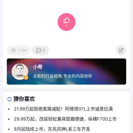
0
1,188
0
小希
全新的行业视角 专业的内容剖析
猜你喜欢
21.99万起拒绝套路减配！阿维塔07L上市诚意拉满
29.99万起，改装轻松兼具智趣便捷，纵横F700上市
8月起陆续上市，东风风神L系三车齐发