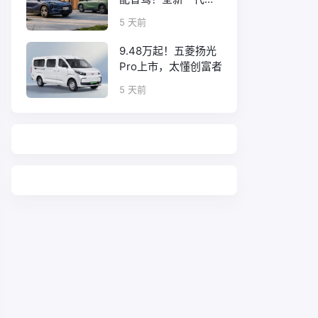
工08正式上市
5 天前
9.48万起！五菱扬光
Pro上市，太懂创富者
5 天前