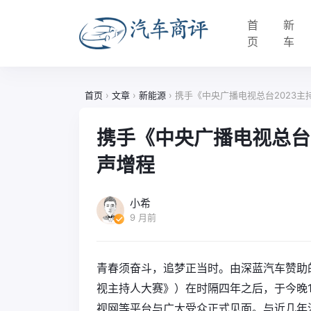
首
新
页
车
首页
›
文章
›
新能源
›
携手《中央广播电视总台2023主
携手《中央广播电视总台
声增程
小希
9 月前
青春须奋斗，追梦正当时。由深蓝汽车赞助
视主持人大赛》）在时隔四年之后，于今晚10
视网等平台与广大受众正式见面。与近几年