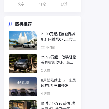
文章
评论
获赞
随机推荐
21.99万起拒绝套路减
配！阿维塔07L上市
诚意拉满
22 小时前
29.99万起，改装轻松
兼具智趣便捷，纵横
F700上市
2 天前
8月起陆续上市，东风
风神L系三车齐发
4 天前
限时价17.99万起配满
配智驾！全新一代天