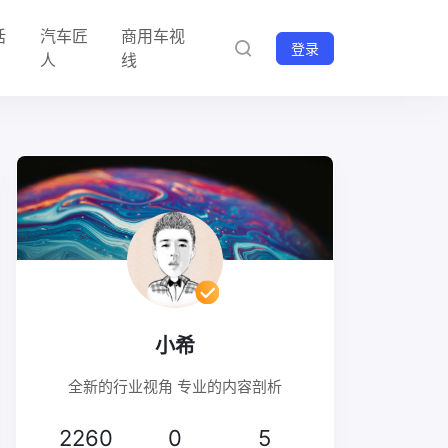
话
汽车匠
商用车视
登录
人
线
小希
全新的行业视角 专业的内容剖析
2260
0
5