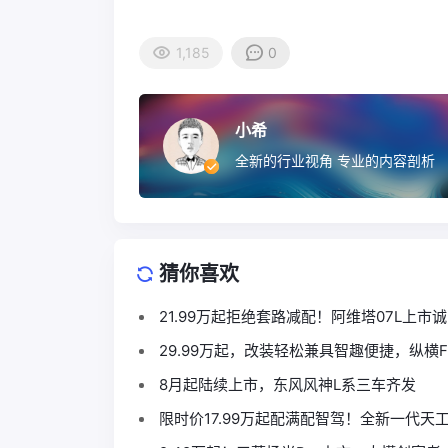
1,185
0
小希
全新的行业视角 专业的内容剖析
猜你喜欢
21.99万起拒绝套路减配！阿维塔07L上市
29.99万起，改装轻松兼具智趣便捷，纵横F
8月起陆续上市，东风风神L系三车齐发
限时价17.99万起配满配智驾！全新一代天