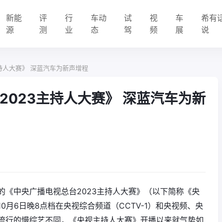
新能
评
行
车动
试
视
车
希有
源
测
业
态
驾
频
展
说
持人大赛》 深蓝汽车为新声增程
2023主持人大赛》 深蓝汽车为新
的《中央广播电视总台2023主持人大赛》（以下简称《央
月6日晚8点档在央视综合频道（CCTV-1）和央视频、央
流行的慢综艺不同，《央视主持人大赛》开播以来就气势如