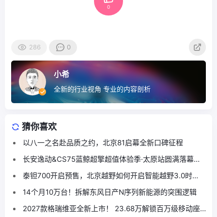
0
286
0
小希
全新的行业视角 专业的内容剖析
猜你喜欢
以八一之名赴品质之约，北京81启幕全新口碑征程
长安逸动&CS75蓝鲸超擎超值体验季·太原站圆满落幕，
本土跨界联合燃动龙城
泰钽700开启预售，北京越野如何开启智能越野3.0时
代？
14个月10万台！拆解东风日产N序列新能源的突围逻辑
2027款格瑞维亚全新上市！ 23.68万解锁百万级移动座