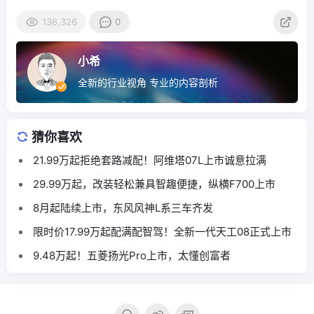
136,326
0
小希
全新的行业视角 专业的内容剖析
猜你喜欢
21.99万起拒绝套路减配！阿维塔07L上市诚意拉满
29.99万起，改装轻松兼具智趣便捷，纵横F700上市
8月起陆续上市，东风风神L系三车齐发
限时价17.99万起配满配智驾！全新一代天工08正式上市
9.48万起！五菱扬光Pro上市，太懂创富者