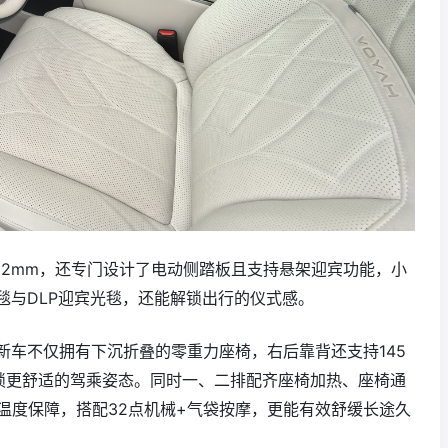
182mm，还专门设计了电动侧踏板且支持悬架迎宾功能，小
毯与DLP迎宾光毯，还能解锁出行的仪式感。
新车不仅拥有下沉折叠的零重力座椅，右后靠背还支持145
解锁更舒适的驾乘姿态。同时一、二排配齐座椅加热、座椅通
温度保障，搭配32点机械+气袋按摩，更能有效舒缓长途久