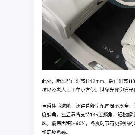
此外，新车前门洞高1142mm、后门洞高1
孩以及老人上下车更方便。搭配光翼迎宾光
驾乘体验进阶，还得看舒享配置周不周全，
度躺角，左后靠背支持135度躺角，轻松
风，覆盖面积达90%，冬夏时节有更熨帖的
坐的疲惫感。