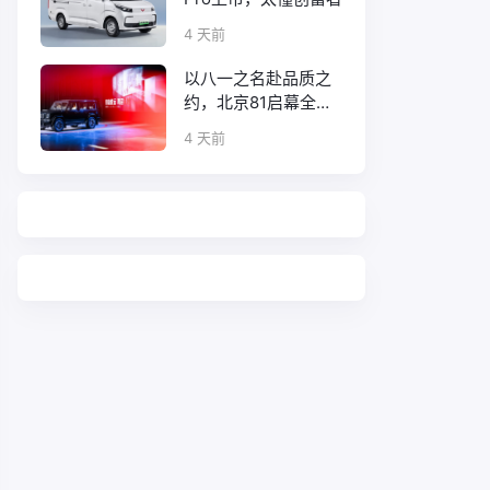
4 天前
以八一之名赴品质之
约，北京81启幕全新
口碑征程
4 天前