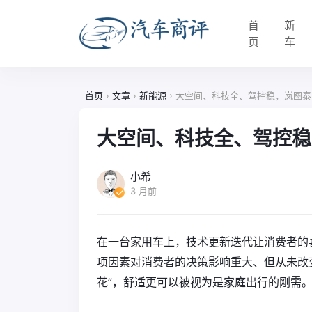
首
新
页
车
首页
›
文章
›
新能源
›
大空间、科技全、驾控稳，岚图泰山X
大空间、科技全、驾控稳，
小希
3 月前
在一台家用车上，技术更新迭代让消费者的
项因素对消费者的决策影响重大、但从未改
花”，舒适更可以被视为是家庭出行的刚需