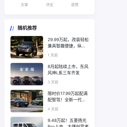
文章
评论
获赞
随机推荐
29.99万起，改装轻松
兼具智趣便捷，纵横
F700上市
1 天前
8月起陆续上市，东风
风神L系三车齐发
3 天前
限时价17.99万起配满
配智驾！全新一代天
工08正式上市
4 天前
9.48万起！五菱扬光
Pro上市，太懂创富者