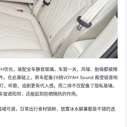
VH优化，装配全车静音玻璃，车窗一关，风噪、胎噪都被隔
在此基础上，新车配备29扬VOYAH Sound 殿堂级音响
围灯，听歌、追剧更有代入感。而二排不仅配备了隐私玻璃，
车窗遮阳帘，还能起到防晒隔热的作用。
0℃温域可调，日常出行食材锁鲜，放置冰水解暑都是不错的选