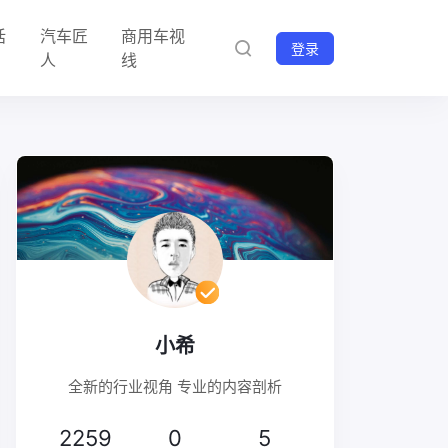
话
汽车匠
商用车视
登录
人
线
小希
全新的行业视角 专业的内容剖析
2259
0
5