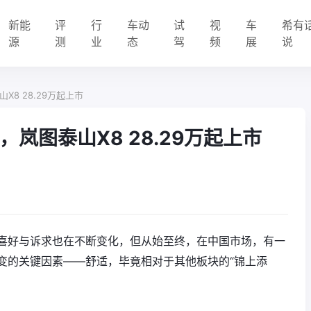
新能
评
行
车动
试
视
车
希有
源
测
业
态
驾
频
展
说
8 28.29万起上市
岚图泰山X8 28.29万起上市
喜好与诉求也在不断变化，但从始至终，在中国市场，有一
变的关键因素——舒适，毕竟相对于其他板块的“锦上添
。