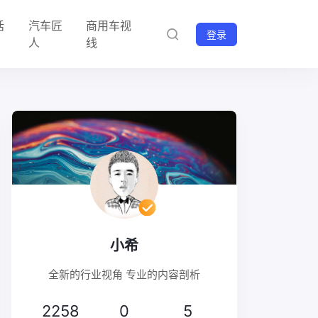
话
汽车匠
商用车视
登录
人
线
小希
全新的行业视角 专业的内容剖析
2258
0
5