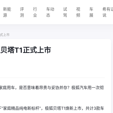
新能
评
行
车动
试
视
车
希有
源
测
业
态
驾
频
展
说
正式上市
狐贝塔T1正式上市
家庭用车，是否意味着昂贵与妥协并存？极狐汽车用一次彻
下“家庭精品纯电新标杆”，极狐贝塔T1焕新上市，共计3款车