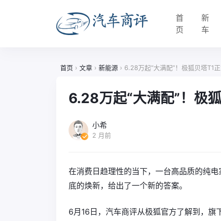
首
新
页
车
首页
›
文章
›
新能源
›
6.28万起“大满配”！极狐贝塔T1
6.28万起“大满配”！极
小希
2 月前
在消费日趋理性的当下，一台高品质的纯电
底的焕新，给出了一个新的答案。
6月16日，汽车商评从极狐官方了解到，旗