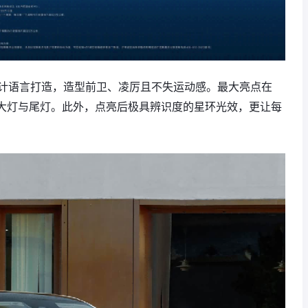
”设计语言打造，造型前卫、凌厉且不失运动感。最大亮点在
D大灯与尾灯‌。此外，点亮后极具辨识度的星环光效，更让每