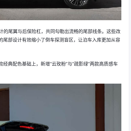
设计的尾翼与后保险杠，共同勾勒出流畅的尾部线条。这些改
的尾部设计有效缩小了倒车探测盲区，让泊车入库更加从容
配色基础上，新增“‌云玫粉‌”与“‌疏影绿‌”两款高质感车