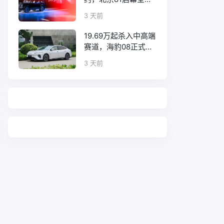
口碑征程
3 天前
19.69万起杀入中高端
赛道，海豹08正式上
市！
3 天前