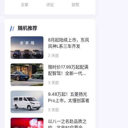
文章
评论
获赞
随机推荐
8月起陆续上市，东风
风神L系三车齐发
2 天前
限时价17.99万起配满
配智驾！全新一代天
工08正式上市
3 天前
9.48万起！五菱扬光
Pro上市，太懂创富者
3 天前
以八一之名赴品质之
约，北京81启幕全新