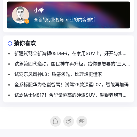
小希
全新的行业视角 专业的内容剖析
猜你喜欢
新疆试驾全新海狮05DM-i，在家用SUV上，好开与实用
能否并存？
试驾第四代逸动，国民神车再升级，给你更想要的“三大
满足”
试驾东风风神L8：质感领先，比理想更懂家
全系标配华为乾崑智驾！试驾26款深蓝L07，智能再加码
试驾猛士M817！含华量超高的硬派SUV，越野老炮直呼
真香
Copyright © 2016-2026
汽车商评|汽车产业新锐媒体
. Designed by
nicetheme
.