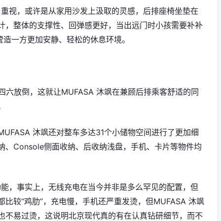
到了重视，或许是从家用沙发上汲取的灵感，后排座椅坐垫在
计，整体的支撑性、回弹感更好，当出远门时小孩需要补补
，营造一方更加安静、轻松的休息环境。
四六放倒，这就让MUFASA 沐飒在兼顾后排乘客舒适的同
。
UFASA 沐飒还对整车多达31个小储物空间进行了更加细
、Console侧面收纳、后收纳浅盘，手机、卡片等物件均
电功能，事实上，无线充电在当今并非是多么罕见的配置，但
比较“鸡肋”，充电慢，手机还严重发烫，但MUFASA 沐飒
也不易过烫，这说明北京现代真的有在认真钻研细节，而不