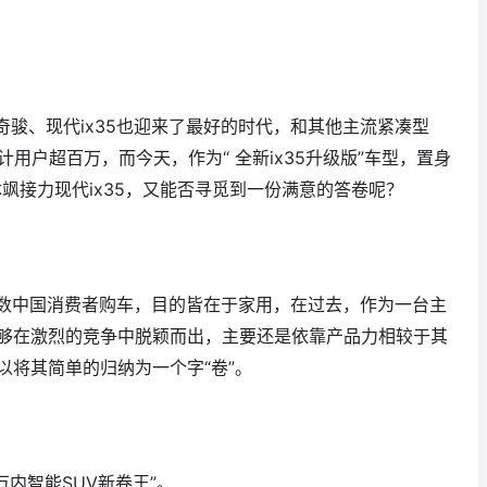
产奇骏、现代ix35也迎来了最好的时代，和其他主流紧凑型
计用户超百万，而今天，作为“ 全新ix35升级版”车型，置身
沐飒接力现代ix35，又能否寻觅到一份满意的答卷呢？
数中国消费者购车，目的皆在于家用，在过去，作为一台主
能够在激烈的竞争中脱颖而出，主要还是依靠产品力相较于其
以将其简单的归纳为一个字“卷”。
万内智能SUV新卷王”。