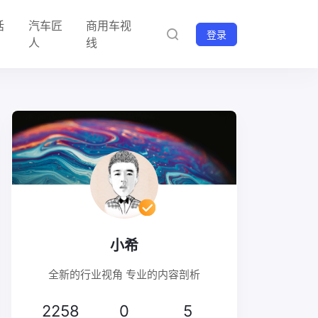
话
汽车匠
商用车视
登录
人
线
小希
全新的行业视角 专业的内容剖析
2258
0
5