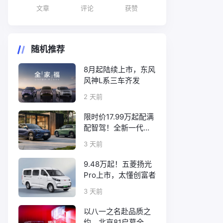
文章
评论
获赞
随机推荐
8月起陆续上市，东风
风神L系三车齐发
2 天前
限时价17.99万起配满
配智驾！全新一代天
工08正式上市
3 天前
9.48万起！五菱扬光
Pro上市，太懂创富者
3 天前
以八一之名赴品质之
约，北京81启幕全新