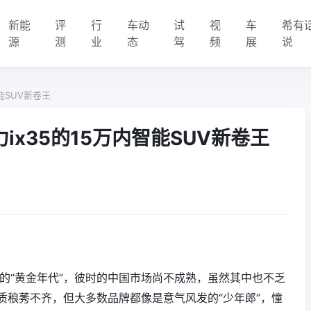
新能
评
行
车动
试
视
车
希有
源
测
业
态
驾
频
展
说
智能SUV新卷王
力ix35的15万内智能SUV新卷王
。
长的“黄金年代”，彼时的中国市场尚不成熟，虽然其中也不乏
质稂莠不齐，但大多数品牌都像是意气风发的“少年郎”，憧