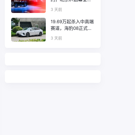
口碑征程
3 天前
19.69万起杀入中高端
赛道，海豹08正式上
市！
3 天前