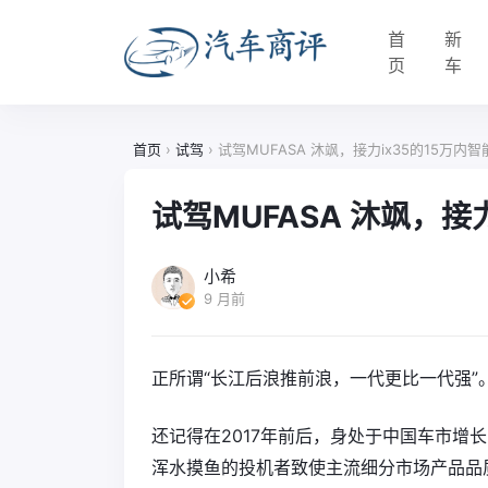
首
新
页
车
首页
›
试驾
›
试驾MUFASA 沐飒，接力ix35的15万内
试驾MUFASA 沐飒，接
小希
9 月前
正所谓“长江后浪推前浪，一代更比一代强”
还记得在2017年前后，身处于中国车市增
浑水摸鱼的投机者致使主流细分市场产品品