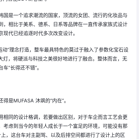
韩国是一个追求潮流的国家，顶流的女团、流行的化妆品与
到，相比于美系、德系、日系等品牌在一直传承家族式设计
京现代已经追逐时代多次改变设计。
感性运动”理念打造，整车最具特色的莫过于融入了参数化宝石设
前大灯，将硬派与科技之美很好地进行了融合。整体而言，无
车“长得还不错”。
是MUFASA 沐飒的“内在”。
用相同的设计格调，若要做出区别，对于车企而言工艺会更
，考虑到当今的年轻人成长于一个富足的环境，可能没有那
设计上，这台车对主副驾、以及后排空间都进行了设计上的区