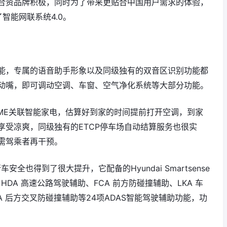
合资品牌积极，同时为了带来更贴合中国用户需求的体验，
智能网联系统4.0。
能，专属的语音助手形象以及同级独有的双音区识别功能都
动嘴，即可调动空调、车窗、空气净化系统等大部分功能。
HOME关联智能家电，估算好到家的时间提前打开空调，到家
享受凉爽，同级独有的ETCP停车场自动结算服务也很实
需驾乘者再干预。
安全也得到了很大提升，它配备的Hyundai Smartsense
DA 高速公路驾驶辅助、FCA 前方防碰撞辅助、LKA 车
CA 后方交叉防碰撞辅助等24项ADAS智能驾驶辅助功能，功