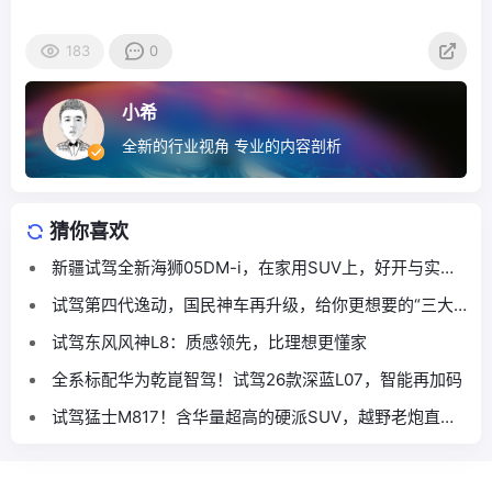
183
0
小希
全新的行业视角 专业的内容剖析
猜你喜欢
新疆试驾全新海狮05DM-i，在家用SUV上，好开与实用
能否并存？
试驾第四代逸动，国民神车再升级，给你更想要的“三大
满足”
试驾东风风神L8：质感领先，比理想更懂家
全系标配华为乾崑智驾！试驾26款深蓝L07，智能再加码
试驾猛士M817！含华量超高的硬派SUV，越野老炮直呼
真香