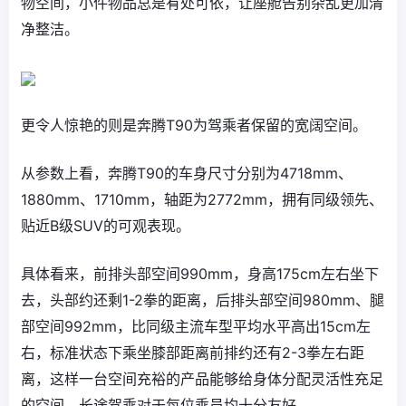
物空间，小件物品总是有处可依，让座舱告别杂乱更加清
净整洁。
更令人惊艳的则是奔腾T90为驾乘者保留的宽阔空间。
从参数上看，奔腾T90的车身尺寸分别为4718mm、
1880mm、1710mm，轴距为2772mm，拥有同级领先、
贴近B级SUV的可观表现。
具体看来，前排头部空间990mm，身高175cm左右坐下
去，头部约还剩1-2拳的距离，后排头部空间980mm、腿
部空间992mm，比同级主流车型平均水平高出15cm左
右，标准状态下乘坐膝部距离前排约还有2-3拳左右距
离，这样一台空间充裕的产品能够给身体分配灵活性充足
的空间，长途驾乘对于每位乘员均十分友好。