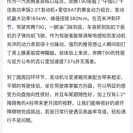
作为一汽奔腾家族核心成员，奔腾T90搭载了“中国心”十
佳高功率版2.0T发动机+爱信8AT的黄金动力组合，发动
机最大功率185kW，峰值扭矩380N·m。在百米冲刺环
节，驾驶奔腾T90，一脚油门踩到底，车身即刻如扣下扳
机的子弹向前飞驰，作为驾驶者能够清晰地感知到发动机
充沛的动力表现得十分躁动，强烈的推背感让人瞬间如打
了肾上腺素般提神醒脑，就体验上来说，奔腾T90的性能
与官方公布的百公里加速度7.57s并无落差。
到了圆周回环环节，发动机与变速箱完美配合带来稳定、
平顺的驾驶体验，坐在驾驶席掌握方向盘，可以明显的感
受方向盘指向性很好，并且车尾跟随性好，加上仅有2.2°
障碍角的A柱带来更开阔的视野，让我们能够很好的避开
障碍物完成挑战，若是日常行驶遇见高曲率弯道，轻松通
行不是问题。