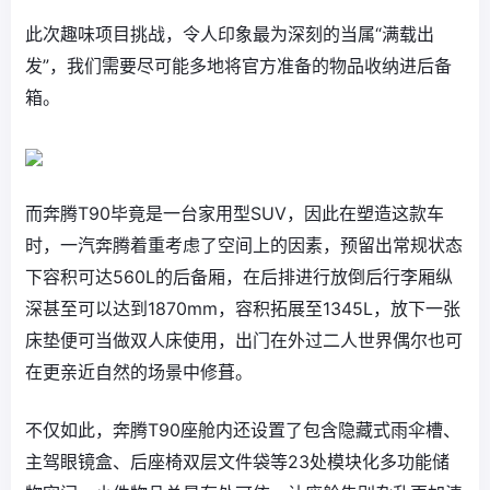
此次趣味项目挑战，令人印象最为深刻的当属“满载出
发”，我们需要尽可能多地将官方准备的物品收纳进后备
箱。
而奔腾T90毕竟是一台家用型SUV，因此在塑造这款车
时，一汽奔腾着重考虑了空间上的因素，预留出常规状态
下容积可达560L的后备厢，在后排进行放倒后行李厢纵
深甚至可以达到1870mm，容积拓展至1345L，放下一张
床垫便可当做双人床使用，出门在外过二人世界偶尔也可
在更亲近自然的场景中修葺。
不仅如此，奔腾T90座舱内还设置了包含隐藏式雨伞槽、
主驾眼镜盒、后座椅双层文件袋等23处模块化多功能储