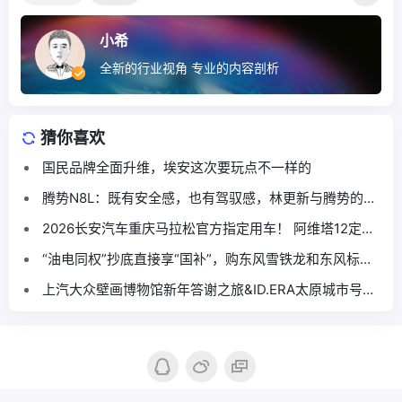
小希
全新的行业视角 专业的内容剖析
猜你喜欢
国民品牌全面升维，埃安这次要玩点不一样的
腾势N8L：既有安全感，也有驾驭感，林更新与腾势的缘
分再续
2026长安汽车重庆马拉松官方指定用车！ 阿维塔12定义
高端赛事出行新标杆
“油电同权”抄底直接享“国补”，购东风雪铁龙和东风标致
正当时！
上汽大众壁画博物馆新年答谢之旅&ID.ERA太原城市号启
动季圆满落幕