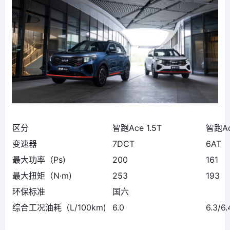
区分
智跑Ace 1.5T
智跑Ac
变速器
7DCT
6AT
最大功率（Ps)
200
161
最大扭矩（N·m)
253
193
环保标准
国六
综合工况油耗（L/100km)
6.0
6.3/6.