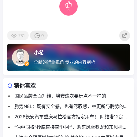
0
781
0
小希
全新的行业视角 专业的内容剖析
猜你喜欢
国民品牌全面升维，埃安这次要玩点不一样的
腾势N8L：既有安全感，也有驾驭感，林更新与腾势的缘
分再续
2026长安汽车重庆马拉松官方指定用车！ 阿维塔12定义
高端赛事出行新标杆
“油电同权”抄底直接享“国补”，购东风雪铁龙和东风标致
正当时！