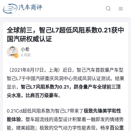
全球前三，智己L7超低风阻系数0.21获中
国汽研权威认证
小希
9 月前
（2021年8月17日，上海）近日，智己汽车首款量产车型
智己L7于中国汽研重庆风洞中心完成风洞认证测试。结果
显示，
智己L
7
风阻系数为0
.21
，
跻身量产车
全球前三顶
尖水准
，比肩百万级豪车
。
0.21Cd超低风阻系数为智己L7带来了
极致先锋美学和性
能体验
，整车超流线的造型设计积聚着一触即发的情绪势
能，媲美超跑；极致的空气动力学性能表现，畅享
百公里