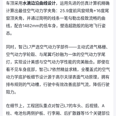
车顶采用
水滴边沿曲线设计
，运用先进的仿真计算机精确
计算出最佳空气动力学夹角：25.9度前风窗倾角+16度尾
窗顶夹角，并通过简明的线条一笔勾勒出极致流畅的曲
线，配合1482mm的低车身，塑造超跑般的贴地飞行姿
态。
同时，智己L7严选空气动力学部件——主动式进气格栅、
空气动力学轮毂、与尾翼巧妙融为一体的空气动力学尾
灯，实现设计美感与空气动力学性能的完美融合。即使在
看不见车身底部，智己L7依然精益求精，全覆盖式的空气
动力学底护板细节设计源于高尔夫球表面气动原理，拥有
排布规则的气动槽，行驶中有效改善底部气流，降低行驶
阻力。
在细节上，工程团队重点对智己L7的车头、后视镜、A
柱、电池包两侧护板、行李厢、后扩散器等15个关键部位