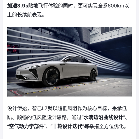
加速
3.9s
贴地飞行体验的同时，更可实现全系600km以
上的长续航表现。
设计伊始，智己L7就以超低风阻作为核心目标，秉承低
趴、顺畅的低风阻设计思路，通过“
水滴边沿曲线
设计
”、
“
空气动力学
部件
”、“
十轮设计迭代
”等举措全方位优化。