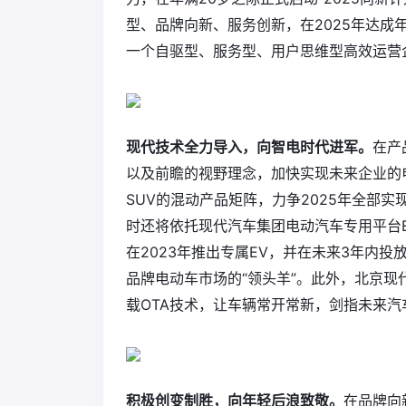
型、品牌向新、服务创新，在2025年达成
一个自驱型、服务型、用户思维型高效运营
现代技术全力导入，向智电时代进军。
在产
以及前瞻的视野理念，加快实现未来企业的电
SUV的混动产品矩阵，力争2025年全部
时还将依托现代汽车集团电动汽车专用平台E
在2023年推出专属EV，并在未来3年内投
品牌电动车市场的“领头羊”。此外，北京现
载OTA技术，让车辆常开常新，剑指未来汽车
积极创变制胜，向年轻后浪致敬。
在品牌向