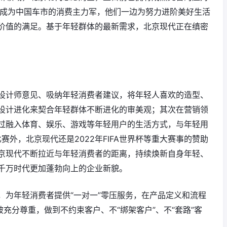
经成为中国车市的消费主力军，他们一边为努力进阶美好生活
价值的满足。基于年轻群体的最新需求，北京现代正在缜密
设计师意见、吸纳年轻消费者建议，将年轻人喜欢的造型、
设计进化来契合年轻群体不断进化的审美观；其次在营销领
通过融入体育、娱乐、游戏等年轻用户的生活方式，与年轻用
赛外，北京现代还是2022年FIFA世界杯等重大赛事的赞助
京现代不断拉近与年轻消费者的距离，持续焕新自身年轻、
千万时代更加蓬勃向上的企业新貌。
，为年轻消费者提供“一对一”零压服务，在产品定义和流程
被充分尊重，做到不约束客户、不“绑架客户”、不“套路”客