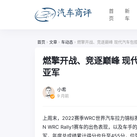
首
新
页
车
首页
›
文章
›
车动态
›
燃擎开战、竞逐巅峰 现代汽车包揽
燃擎开战、竞逐巅峰 现代
亚军
小希
9 月前
上周末，2022赛季WRC世界汽车拉力锦标
N WRC Rally1赛车的出色表现，以及
军，年度总成绩累计得分也升至455分，位