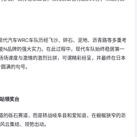
中，现代汽车WRC车队历经飞沙、碎石、泥地、沥青路等多重考
能N品牌的强大实力。在此过程中，现代车队始终稳居第一
场场速度与激情的激烈比拼，可谓精彩纷呈，并最终在日本
个圆满的句号。
本站领奖台
道的砾石赛道，而是转战岐阜县和爱知县，在蜿蜒狭窄的沥
此风云集结、领势出动。