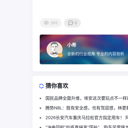
366
0
小希
全新的行业视角 专业的内容剖析
猜你喜欢
国民品牌全面升维，埃安这次要玩点不一样
腾势N8L：既有安全感，也有驾驭感，林更
2026长安汽车重庆马拉松官方指定用车！ 
“油电同权”抄底直接享“国补”，购东风雪