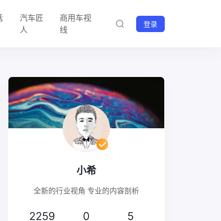
话
汽车匠
商用车视
登录
人
线
小希
全新的行业视角 专业的内容剖析
2259
0
5