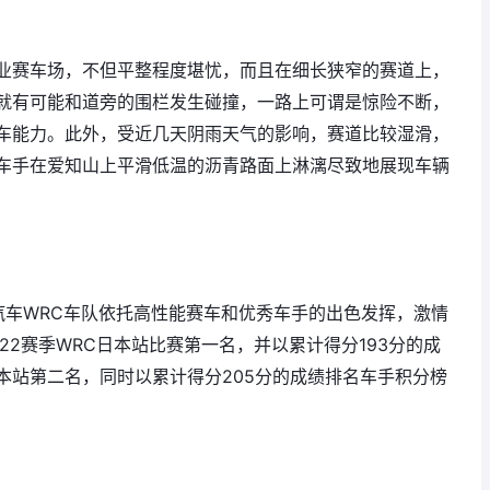
业赛车场，不但平整程度堪忧，而且在细长狭窄的赛道上，
就有可能和道旁的围栏发生碰撞，一路上可谓是惊险不断，
车能力。此外，受近几天阴雨天气的影响，赛道比较湿滑，
车手在爱知山上平滑低温的沥青路面上淋漓尽致地展现车辆
汽车WRC车队依托高性能赛车和优秀车手的出色发挥，激情
22赛季WRC日本站比赛第一名，并以累计得分193分的成
本站第二名，同时以累计得分205分的成绩排名车手积分榜