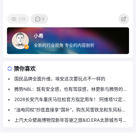
339
0
小希
全新的行业视角 专业的内容剖析
猜你喜欢
国民品牌全面升维，埃安这次要玩点不一样的
腾势N8L：既有安全感，也有驾驭感，林更新与腾势的缘
分再续
2026长安汽车重庆马拉松官方指定用车！ 阿维塔12定义
高端赛事出行新标杆
“油电同权”抄底直接享“国补”，购东风雪铁龙和东风标致
正当时！
上汽大众壁画博物馆新年答谢之旅&ID.ERA太原城市号启
动季圆满落幕