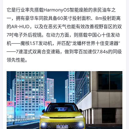
它是行业率先搭载HarmonyOS智能座舱的亲民油车之
一，拥有豪华车同款具备60英寸投射面积、8m投射距离
的AR-HUD，以及在恶劣天气也能有效改善视野盲区的双
7吋电子外后视镜。在动力方面，则搭载中国心十佳发动
机——魔核1.5T发动机，并匹配“龙蟠杯世界十佳变速器”
——7速湿式双离合变速箱，做到零百加速仅7.84s的同级
领先性能。