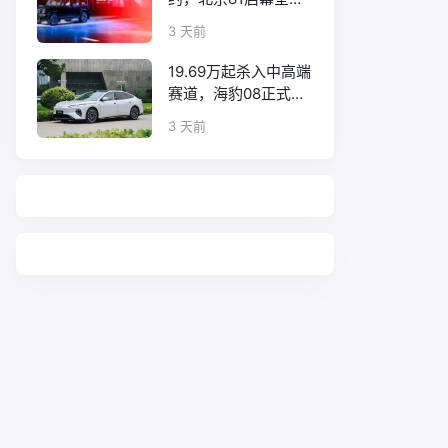
口碑征程
3 天前
19.69万起杀入中高端
赛道，海豹08正式上
市！
3 天前