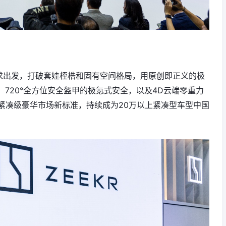
需求出发，打破套娃桎梏和固有空间格局，用原创即正义的极
，720°全方位安全盔甲的极氪式安全，以及4D云端零重力
紧凑级豪华市场新标准，持续成为20万以上紧凑型车型中国