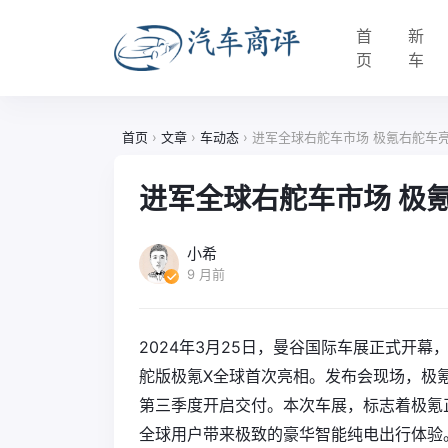
首
新
页
车
首页
›
文章
›
车动态
›
进军全球右舵车市场 极氪右舵车
进军全球右舵车市场 极
小希
9 月前
2024年3月25日，曼谷国际车展正式开幕
舵版极氪X全球首次亮相。发布会现场，极氪
第三季度开启交付。本次车展，标志着极氪
全球用户带来极致的豪华智能纯电出行体验