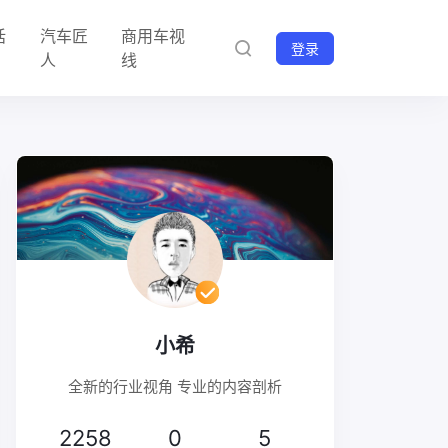
话
汽车匠
商用车视
登录
人
线
小希
全新的行业视角 专业的内容剖析
2258
0
5