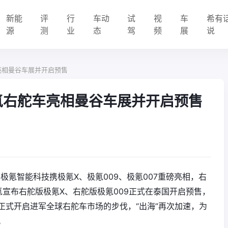
新能
评
行
车动
试
视
车
希有
源
测
业
态
驾
频
展
说
亮相曼谷车展并开启预售
氪右舵车亮相曼谷车展并开启预售
，极氪智能科技携极氪X、极氪009、极氪007重磅亮相，右
宣布右舵版极氪X、右舵版极氪009正式在泰国开启预售，
正式开启进军全球右舵车市场的步伐，“出海”再次加速，为
。