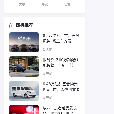
文章
评论
获赞
随机推荐
8月起陆续上市，东风
风神L系三车齐发
2 天前
限时价17.99万起配满
配智驾！全新一代天
工08正式上市
3 天前
9.48万起！五菱扬光
Pro上市，太懂创富者
3 天前
以八一之名赴品质之
约，北京81启幕全新