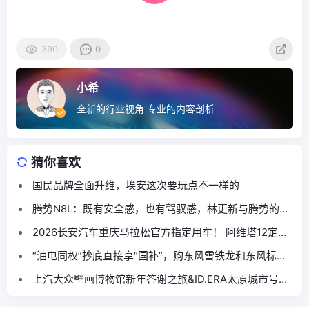
390
0
小希
全新的行业视角 专业的内容剖析
猜你喜欢
国民品牌全面升维，埃安这次要玩点不一样的
腾势N8L：既有安全感，也有驾驭感，林更新与腾势的缘
分再续
2026长安汽车重庆马拉松官方指定用车！ 阿维塔12定义
高端赛事出行新标杆
“油电同权”抄底直接享“国补”，购东风雪铁龙和东风标致
正当时！
上汽大众壁画博物馆新年答谢之旅&ID.ERA太原城市号启
动季圆满落幕