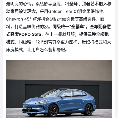
最明亮的心情。柔感舒享座舱，将
圣马丁顶奢艺术融入移
动家居设计理念
，采用Golden Tear 幻泪金柔缎饰件、
Chevron 45° 卢浮拼嵌胡桃木纹饰板等高级饰件、面
料，打造品味优雅的家。
同级唯一“全躺车”
，
全车配备意
式轻奢POPO Sofa
，往上一靠就舒服；
提供三种全松弛
模式
，同级唯一121°副驾真零重力座椅、贵妃椅模式和大
床房模式，让用户怎么躺都舒服。