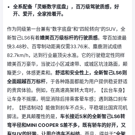
全系配备「灵蜥数字底盘」，百万级驾驶质感，好
开、爱开，全家抢着开。
作为同级第一台兼有“数字底盘”和“四轮转向”的SUV，全
新智己LS6有着
媲美百万级标杆的行驶质感
。零百加速最
快3.48秒、百零制动距离仅需33.76米、麋鹿测试成绩
82.7km/h，达到行业最顶尖水准。它的行驶稳定性同样
媲美百万豪华，当驶过小区减速带、或城区坑洼路面，颠
簸更少，体感更柔和。
舒适和安全性上，全新智己LS6则
全面超越百万标杆
，于各种路面都能为用户提供稳妥舒适
的贵宾体验。例如，在高速高架转大弯时，【云台车身】
让车身不摇摆，明显消除后排乘客晕车感；遇到路口刹车
时，【舒适制动】能做到刹车不点头，平稳堪比国宾司机
脚法。更具颠覆性的是，
车长接近5米的全新智己LS6转
弯半径和MINI COOPER S差不多，既有轿车的好开，又
有SUV的好装，让用户选车不纠结
。而且，得益于
“全架