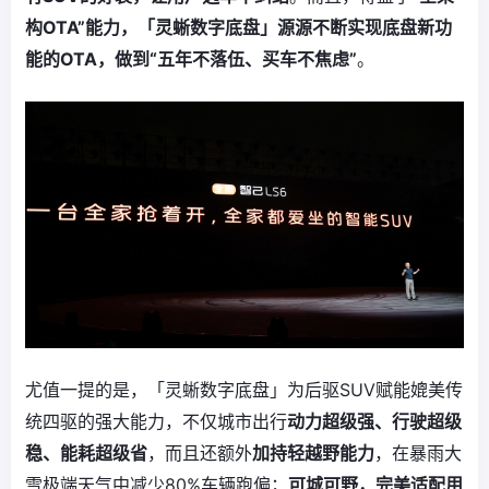
构OTA”能力，「灵蜥数字底盘」源源不断实现底盘新功
能的OTA，做到“五年不落伍、买车不焦虑”
。
尤值一提的是，「灵蜥数字底盘」为后驱SUV赋能媲美传
统四驱的强大能力，不仅城市出行
动力超级强、行驶超级
稳、能耗超级省
，而且还额外
加持轻越野能力
，在暴雨大
雪极端天气中减少80%车辆跑偏；
可城可野，完美适配用