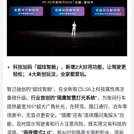
科技加码「超炫智舱」，新增2大好用功能，让驾驶更
轻松； 4大新创玩法，全家都爱玩。
智己独创的“超炫智舱”，在全新智己LS6上科技属性再次
重磅升级。
行业首创的“猎鹰智慧灯光系统”
，为夜间行车
提供最宽165°超大广角补光，在转弯、路口通行、泊车等
场景中，无盲点更安全。“猎鹰”还有“连续爆闪鬼探头”功
能，及时提示驾驶者和行人注意风险，既实用又有科技的
温度。
“雨夜模式2.0”
，能AI识别路面大面积积水，提前