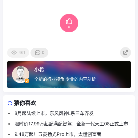
0
461
0
小希
全新的行业视角 专业的内容剖析
猜你喜欢
8月起陆续上市，东风风神L系三车齐发
限时价17.99万起配满配智驾！全新一代天工08正式上市
9.48万起！五菱扬光Pro上市，太懂创富者