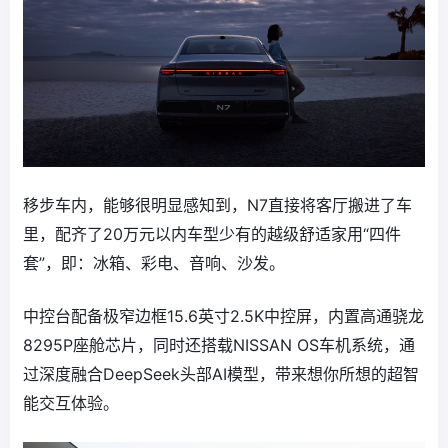
移步车内，能够很明显感知到，N7直接将客厅搬进了车
里，配齐了20万元以内车型少有的越级舒适家用“四件
套”，即：冰箱、彩电、音响、沙发。
中控台配备极窄边框15.6英寸2.5K中控屏，内置高通骁龙
8295P座舱芯片，同时还搭载NISSAN OS车机系统，通
过深度融合DeepSeek头部AI模型，带来想你所想的超智
能交互体验。