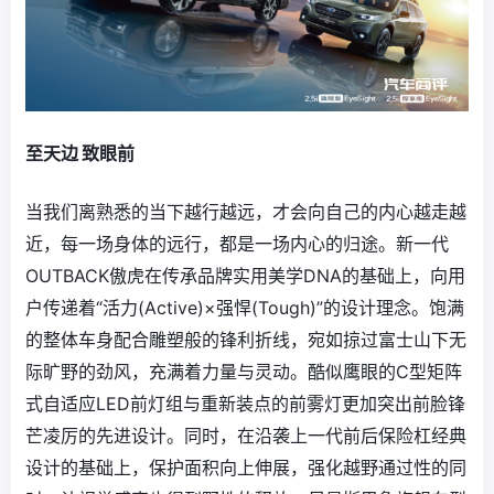
至天边 致眼前
当我们离熟悉的当下越行越远，才会向自己的内心越走越
近，每一场身体的远行，都是一场内心的归途。新一代
OUTBACK傲虎在传承品牌实用美学DNA的基础上，向用
户传递着“活力(Active)×强悍(Tough)”的设计理念。饱满
的整体车身配合雕塑般的锋利折线，宛如掠过富士山下无
际旷野的劲风，充满着力量与灵动。酷似鹰眼的C型矩阵
式自适应LED前灯组与重新装点的前雾灯更加突出前脸锋
芒凌厉的先进设计。同时，在沿袭上一代前后保险杠经典
设计的基础上，保护面积向上伸展，强化越野通过性的同