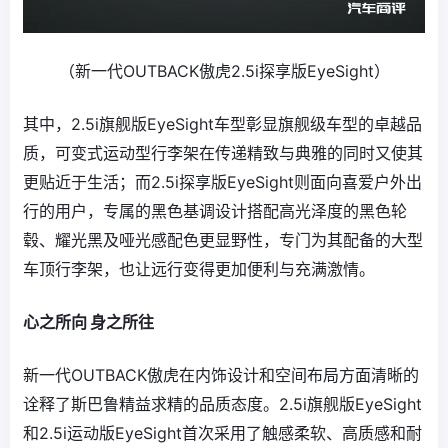
（新一代OUTBACK傲虎2.5i探享版EyeSight）
其中，2.5i旗舰版EyeSight车型彰显旗舰级车型的卓越品
质，可变式运动型行李架在传递精致与典雅的同时又使其
更贴近于生活；而2.5i探享版EyeSight则面向喜爱户外出
行的用户，专属的黑色基调设计搭配高光泽度的黑色轮
毂、耀光黑及哑光感配色更显野性，专门为其配备的大型
车顶行李架，也让远行变得更加便利与充满激情。
心之所向 身之所往
新一代OUTBACK傲虎在内饰设计和空间布局方面清晰的
诠释了斯巴鲁精益求精的品质态度。2.5i旗舰版EyeSight
和2.5i运动版EyeSight首次采用了触感柔软、高质感和耐