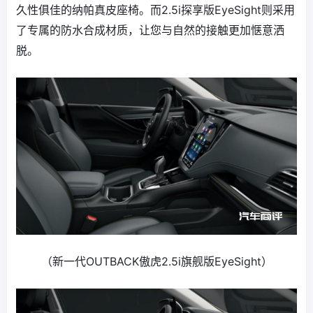
久性俱佳的纳帕真皮座椅。而2.5i探享版EyeSight则采用
了专属的防水合成材质，让您与自然的接触更加惬意洒
脱。
（新一代OUTBACK傲虎2.5i旗舰版EyeSight）