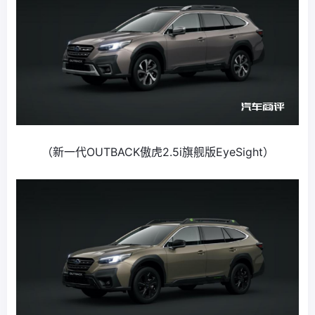
（新一代OUTBACK傲虎2.5i旗舰版EyeSight）