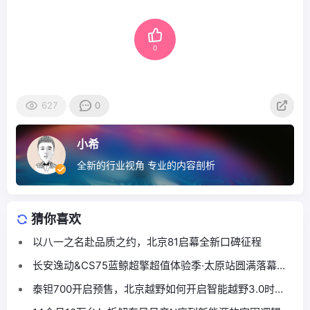
0
627
0
小希
全新的行业视角 专业的内容剖析
猜你喜欢
以八一之名赴品质之约，北京81启幕全新口碑征程
长安逸动&CS75蓝鲸超擎超值体验季·太原站圆满落幕，
本土跨界联合燃动龙城
泰钽700开启预售，北京越野如何开启智能越野3.0时
代？