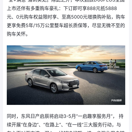
上市还伴有多重购车豪礼：下订即可享888元抵5888
元、0元购车权益限时享、至高5000元增换购补贴，购车
更享免费5年/15万公里整车超长质保等，尽显无微不至的
购车关怀。
同时，东风日产启辰将启动3-5月“一启趣享服务月”， 持
续开展“在身边”、“在路上”、“在一线“三大服务行动，与