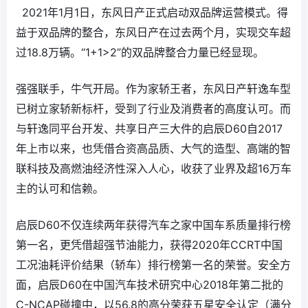
2021年1月1日，东风日产正式启动双品牌运营模式。得
益于双品牌的整合，东风日产在过去两个月，实现交车超
过18.8万辆。“1+1>2”的双品牌整合力量已经显现。
强强联手，牛气开局。作为家轿王者，东风日产轩逸车型
已树立家轿新标杆，受到了行业及消费者的高度认可。而
与轩逸同平台开发、共享日产三大件的启辰D60自2017
年上市以来，也凭借合资高品质、大气的造型、高端的智
联科技及高燃油经济性深入人心，收获了业界及超16万车
主的认可和信赖。
启辰D60不仅连续两年获得汽车之家中国车系质量排行榜
第一名，更凭借超强节油能力，获得2020年CCRT中国
工况油耗评价结果（轿车）排行榜第一名的荣誉。安全方
面，启辰D60在中国汽车技术研究中心2018年第二批的
C-NCAP碰撞中，以56.8的高分荣获五星安全认定（满分