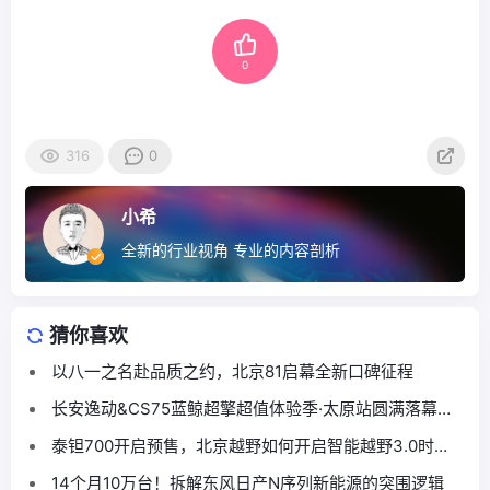
0
316
0
小希
全新的行业视角 专业的内容剖析
猜你喜欢
以八一之名赴品质之约，北京81启幕全新口碑征程
长安逸动&CS75蓝鲸超擎超值体验季·太原站圆满落幕，
本土跨界联合燃动龙城
泰钽700开启预售，北京越野如何开启智能越野3.0时
代？
14个月10万台！拆解东风日产N序列新能源的突围逻辑