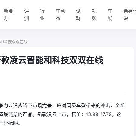
新能
评
行
车动
试
视
车
希有
源
测
业
态
驾
频
展
说
能和科技双双在线
新款凌云智能和科技双双在线
争力以适应当下市场竞争，应对同级车型带来的冲击，全新
诚意的产品。新款凌云上市，售价：13.99-17.79，这
十分抢眼。