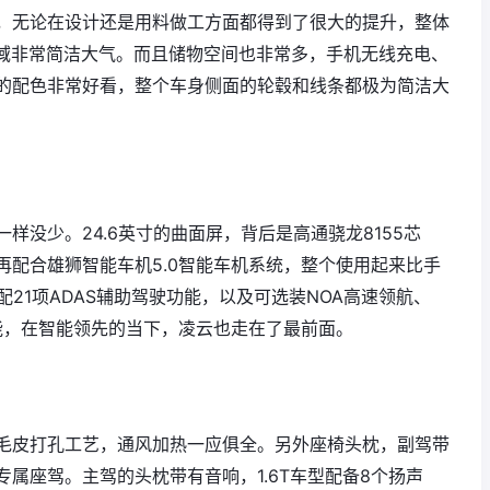
，无论在设计还是用料做工方面都得到了很大的提升，整体
区域非常简洁大气。而且储物空间也非常多，手机无线充电、
的配色非常好看，整个车身侧面的轮毂和线条都极为简洁大
样没少。24.6英寸的曲面屏，背后是高通骁龙8155芯
再配合雄狮智能车机5.0智能车机系统，整个使用起来比手
21项ADAS辅助驾驶功能，以及可选装NOA高速领航、
能，在智能领先的当下，凌云也走在了最前面。
毛皮打孔工艺，通风加热一应俱全。另外座椅头枕，副驾带
属座驾。主驾的头枕带有音响，1.6T车型配备8个扬声