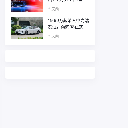
口碑征程
2 天前
19.69万起杀入中高端
赛道，海豹08正式上
市！
2 天前