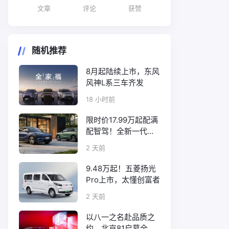
文章
评论
获赞
随机推荐
8月起陆续上市，东风
风神L系三车齐发
18 小时前
限时价17.99万起配满
配智驾！全新一代天
工08正式上市
2 天前
9.48万起！五菱扬光
Pro上市，太懂创富者
2 天前
以八一之名赴品质之
约，北京81启幕全新