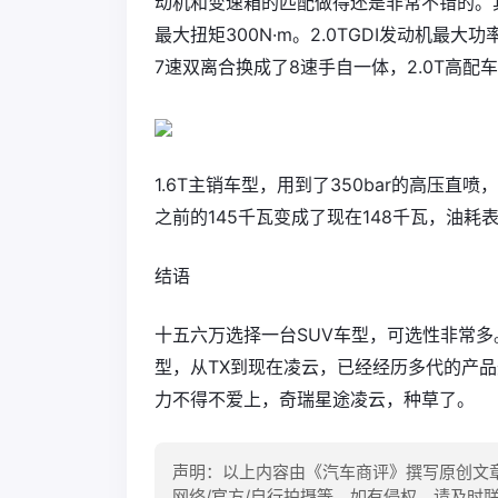
动机和变速箱的匹配做得还是非常不错的。其中
最大扭矩300N·m。2.0TGDI发动机最大
7速双离合换成了8速手自一体，2.0T高配
1.6T主销车型，用到了350bar的高压
之前的145千瓦变成了现在148千瓦，油耗
结语
十五六万选择一台SUV车型，可选性非常
型，从TX到现在凌云，已经经历多代的产
力不得不爱上，奇瑞星途凌云，种草了。
声明：以上内容由《汽车商评》撰写原创文
网络/官方/自行拍摄等，如有侵权，请及时