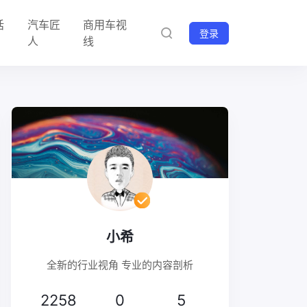
话
汽车匠
商用车视
登录
人
线
小希
全新的行业视角 专业的内容剖析
2258
0
5