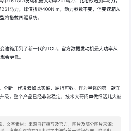
1.6TGDI发动机最大功率201马力，比老款增加4马力，
功率261马力，峰值扭矩400N·m，动力参数不变，但变速箱从
车型将搭载四驱系统。
直喷，变速箱用到了新一代的TCU。官方数据发动机最大功率从
表现会更低。
多。全新一代凌云如此实诚，屈指可数。作为星途的第一款车
品升级，整个产品已经非常稳定。技术大哥闷声做细活儿大魅
章，文字素材：来源自行撰写及官方，图片及部分图片来源：
联系，汽车商评将在24小时之内进行第一时间处理。联系邮