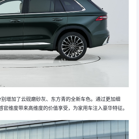
分别增加了云砚磨砂灰、东方青的全新车色。通过更加细
感官维度带来高维度的价值享受，为家用车注入豪华特征。