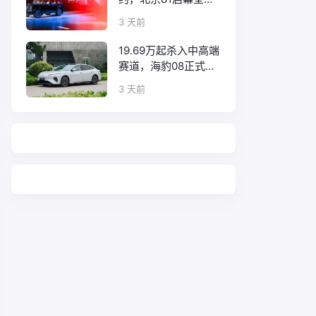
口碑征程
3 天前
19.69万起杀入中高端
赛道，海豹08正式上
市！
3 天前