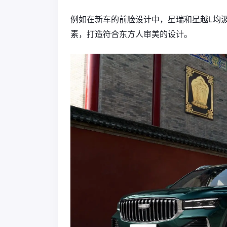
例如在新车的前脸设计中，星瑞和星越L均
素，打造符合东方人审美的设计。