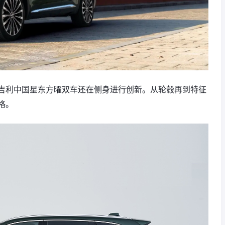
吉利中国星东方曜双车还在侧身进行创新。从轮毂再到特征
格。