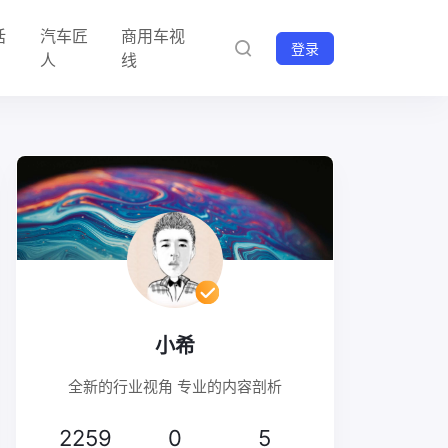
话
汽车匠
商用车视
登录
人
线
小希
全新的行业视角 专业的内容剖析
2259
0
5