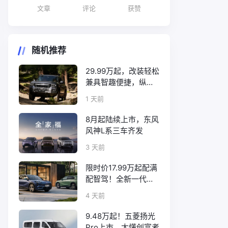
文章
评论
获赞
随机推荐
29.99万起，改装轻松
兼具智趣便捷，纵横
F700上市
1 天前
8月起陆续上市，东风
风神L系三车齐发
3 天前
限时价17.99万起配满
配智驾！全新一代天
工08正式上市
4 天前
9.48万起！五菱扬光
Pro上市，太懂创富者