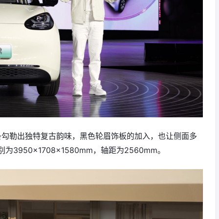
线条勾勒出独特复古韵味，黑色轮眉饰板的加入，也让侧面多
950×1708×1580mm，轴距为2560mm。