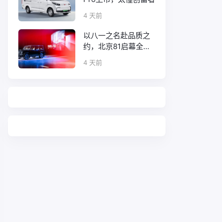
4 天前
以八一之名赴品质之
约，北京81启幕全新
口碑征程
4 天前