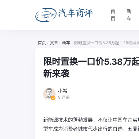
首
新
页
车
首页
›
文章
›
新车
›
限时置换一口价5.38万起！25款
限时置换一口价5.38万
新来袭
小希
9 月前
新能源技术的蓬勃发展，不仅让中国车企实
型车成为消费者城市代步出行的首选，五菱