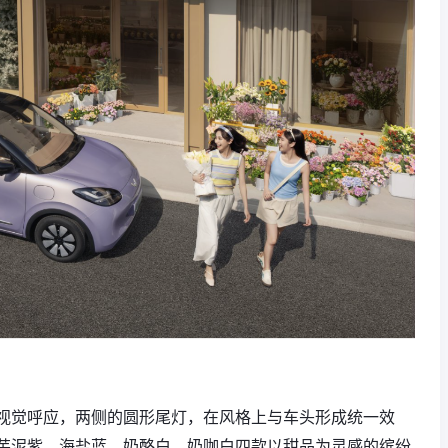
视觉呼应，两侧的圆形尾灯，在风格上与车头形成统一效
芋泥紫、海盐蓝、奶酪白、奶咖白四款以甜品为灵感的缤纷