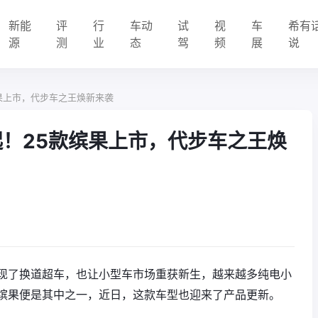
新能
评
行
车动
试
视
车
希有
源
测
业
态
驾
频
展
说
缤果上市，代步车之王焕新来袭
起！25款缤果上市，代步车之王焕
现了换道超车，也让小型车市场重获新生，越来越多纯电小
缤果便是其中之一，近日，这款车型也迎来了产品更新。