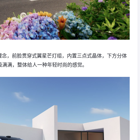
计理念，前脸贯穿式翼星芒灯组，内置三点式晶体，下方分体
级满满，整体给人一种年轻时尚的感觉。