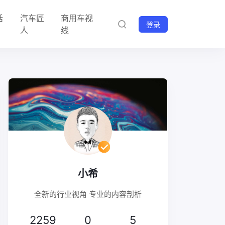
话
汽车匠
商用车视
登录
人
线
小希
全新的行业视角 专业的内容剖析
2259
0
5