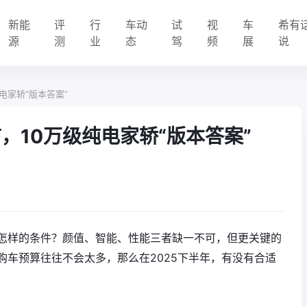
新能
评
行
车动
试
视
车
希有
源
测
业
态
驾
频
展
说
纯电家轿“版本答案”
市，10万级纯电家轿“版本答案”
怎样的条件？颜值、智能、性能三者缺一不可，但更关键的
购车预算往往不会太多，那么在2025下半年，有没有合适