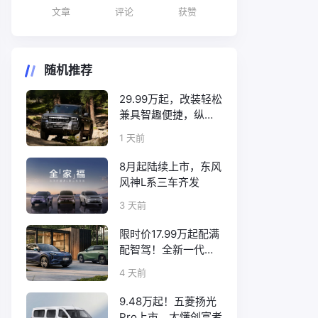
文章
评论
获赞
随机推荐
29.99万起，改装轻松
兼具智趣便捷，纵横
F700上市
1 天前
8月起陆续上市，东风
风神L系三车齐发
3 天前
限时价17.99万起配满
配智驾！全新一代天
工08正式上市
4 天前
9.48万起！五菱扬光
Pro上市，太懂创富者