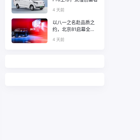
4 天前
以八一之名赴品质之
约，北京81启幕全新
口碑征程
4 天前