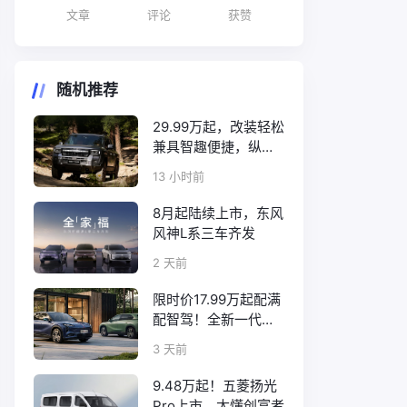
文章
评论
获赞
随机推荐
29.99万起，改装轻松
兼具智趣便捷，纵横
F700上市
13 小时前
8月起陆续上市，东风
风神L系三车齐发
2 天前
限时价17.99万起配满
配智驾！全新一代天
工08正式上市
3 天前
9.48万起！五菱扬光
Pro上市，太懂创富者