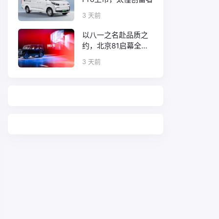
3 天前
以八一之名赴品质之
约，北京81启幕全新
口碑征程
3 天前