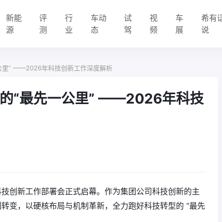
新能
评
行
车动
试
视
车
希有
源
测
业
态
驾
频
展
说
里” ——2026年科技创新工作深度解析
“最先一公里” ——2026年科技
汽科技创新工作部署会正式启幕。作为集团公司科技创新的主
深刻转变，以硬核布局与机制革新，全力跑好科技转型的 “最先