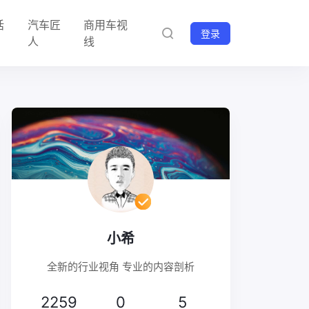
话
汽车匠
商用车视
登录
人
线
小希
全新的行业视角 专业的内容剖析
2259
0
5