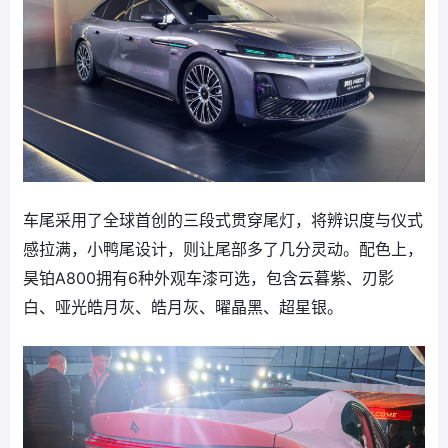
车尾采用了全球首创的三段式贯穿尾灯，将辨识度与仪式
感拉满，小鸭尾设计，则让尾部多了几分灵动。配色上，
昊铂A800拥有6种外观车漆可选，包含云暮紫、刃影
白、哑光皓月灰、皓月灰、曜晶黑、超星银。