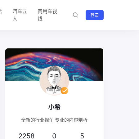
话
汽车匠
商用车视
登录
人
线
小希
全新的行业视角 专业的内容剖析
2258
0
5