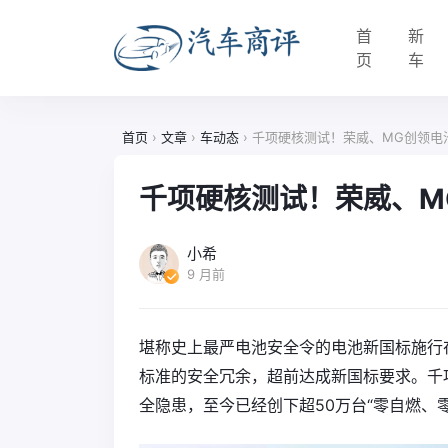
首
新
页
车
首页
›
文章
›
车动态
›
千项硬核测试！荣威、MG创领电池
千项硬核测试！荣威、M
小希
9 月前
堪称史上最严电池安全令的电池新国标施行
标准的安全冗余，超前达成新国标要求。千
全隐患，至今已经创下超50万台“零自燃、