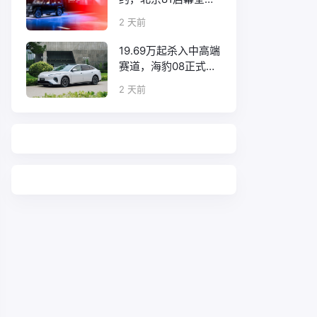
口碑征程
2 天前
19.69万起杀入中高端
赛道，海豹08正式上
市！
2 天前