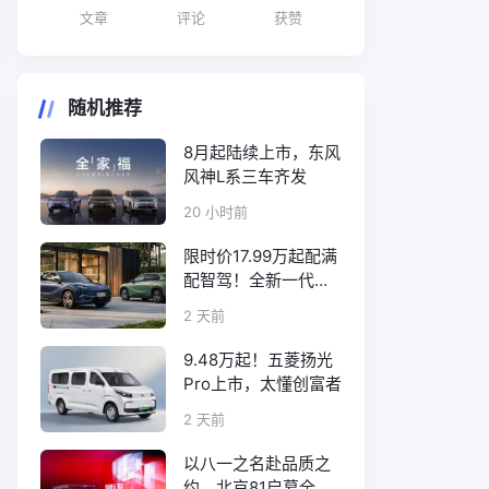
文章
评论
获赞
随机推荐
8月起陆续上市，东风
风神L系三车齐发
20 小时前
限时价17.99万起配满
配智驾！全新一代天
工08正式上市
2 天前
9.48万起！五菱扬光
Pro上市，太懂创富者
2 天前
以八一之名赴品质之
约，北京81启幕全新