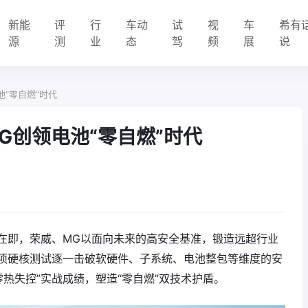
新能
评
行
车动
试
视
车
希有
源
测
业
态
驾
频
展
说
“零自燃”时代
G创领电池“零自燃”时代
在即，荣威、MG以面向未来的高安全基准，锻造远超行业
项硬核测试逐一击破软硬件、子系统、电池整包等维度的安
零热失控”实战成绩，塑造“零自燃”双技术护盾。