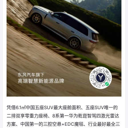
凭借6.1㎡中国五座SUV最大座舱面积、五座SUV唯一的
二排双享零重力座椅、8系第一华为乾崑智驾四激光雷达
方案、中国第一的三腔空悬+EDC魔毯、行业最好最全三