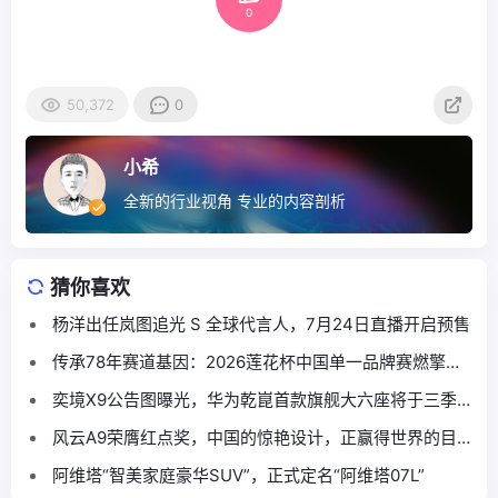
0
50,372
0
小希
全新的行业视角 专业的内容剖析
猜你喜欢
杨洋出任岚图追光 S 全球代言人，7月24日直播开启预售
传承78年赛道基因：2026莲花杯中国单一品牌赛燃擎宁
波
奕境X9公告图曝光，华为乾崑首款旗舰大六座将于三季
度上市
风云A9荣膺红点奖，中国的惊艳设计，正赢得世界的目
光
阿维塔“智美家庭豪华SUV”，正式定名“阿维塔07L”