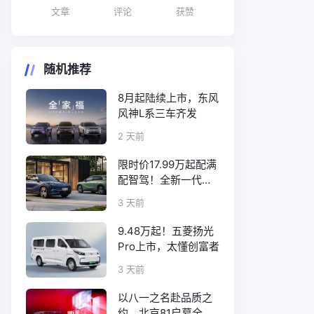
文章
评论
获赞
随机推荐
8月起陆续上市，东风
风神L系三车齐发
2 天前
限时价17.99万起配满
配智驾！全新一代天
工08正式上市
3 天前
9.48万起！五菱扬光
Pro上市，太懂创富者
3 天前
以八一之名赴品质之
约，北京81启幕全新