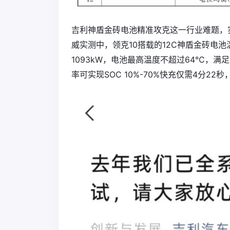
吉利神盾金砖电池精准攻克这一行业难题，
威实测中，领克10搭载的12C神盾金砖电
1093kW，电池最高温度不超过64℃，满
率可实现SOC 10%-70%快充仅需4分2