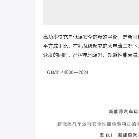
高功率快充与低温安全的精准平衡，是新国
平方成正比，在兆瓦级超充的大电流工况下
速度的同时，严控电池温升、规避性能衰减