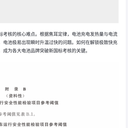
标考核的核心难点。根据焦耳定律，电池充电发热量与电流
，电池极易出现瞬时升温过快的问题。如何在解锁极致快充
，成为各大电池品牌突破新国标考核的关键。