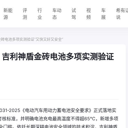
新能
评
行
车动
试
视
车
希有
源
测
业
态
驾
频
展
说
砖电池多项实测验证“又快又好又安全”
 吉利神盾金砖电池多项实测验证
38031-2025《电动汽车用动力蓄电池安全要求》正式落地实
考核标准，并明确电池充电最高温度不得超65℃，新增多项
全门槛。依托长期深耕电池安全领域的技术积淀，吉利神盾