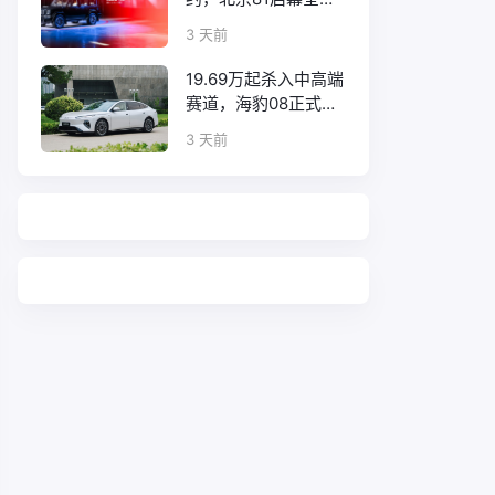
口碑征程
3 天前
19.69万起杀入中高端
赛道，海豹08正式上
市！
3 天前