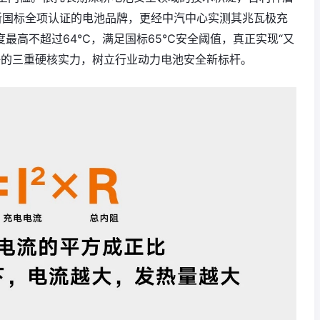
过新国标全项认证的电池品牌，更经中汽中心实测其兆瓦极充
度最高不超过64℃，满足国标65℃安全阈值，真正实现“又
好的三重硬核实力，树立行业动力电池安全新标杆。