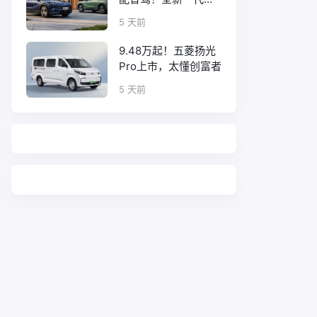
工08正式上市
5 天前
9.48万起！五菱扬光
Pro上市，太懂创富者
5 天前