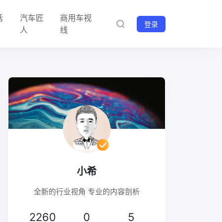
话
汽车匠
商用车视
登录
人
线
小希
全新的行业视角 专业的内容剖析
2260
0
5