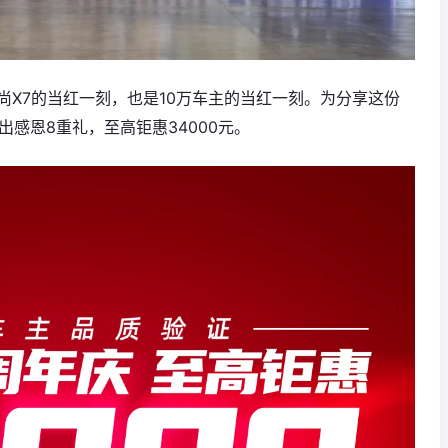
尚X7的当红一刻，也是10万车主的当红一刻。为分享这份
感恩8重礼，至高钜惠34000元。