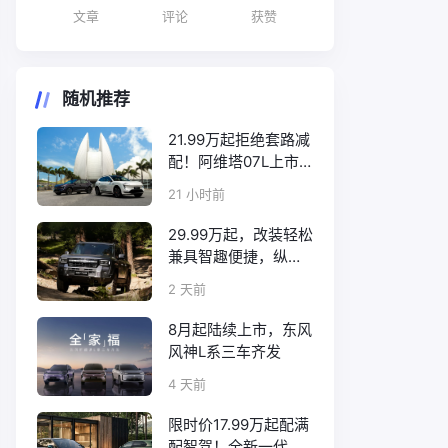
文章
评论
获赞
随机推荐
21.99万起拒绝套路减
配！阿维塔07L上市
诚意拉满
21 小时前
29.99万起，改装轻松
兼具智趣便捷，纵横
F700上市
2 天前
8月起陆续上市，东风
风神L系三车齐发
4 天前
限时价17.99万起配满
配智驾！全新一代天