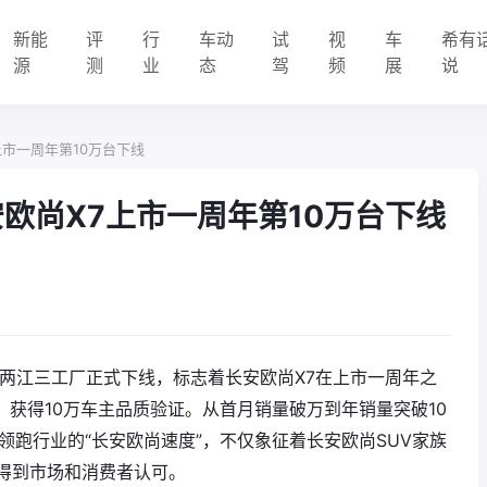
新能
评
行
车动
试
视
车
希有
源
测
业
态
驾
频
展
说
上市一周年第10万台下线
欧尚X7上市一周年第10万台下线
能两江三工厂正式下线，标志着长安欧尚X7在上市一周年之
”，获得10万车主品质验证。从首月销量破万到年销量突破10
领跑行业的“长安欧尚速度”，不仅象征着长安欧尚SUV家族
得到市场和消费者认可。