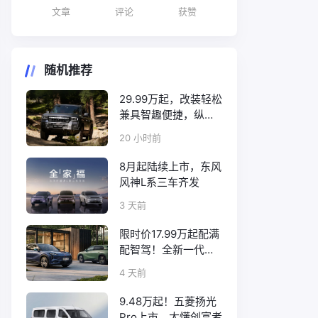
文章
评论
获赞
随机推荐
29.99万起，改装轻松
兼具智趣便捷，纵横
F700上市
20 小时前
8月起陆续上市，东风
风神L系三车齐发
3 天前
限时价17.99万起配满
配智驾！全新一代天
工08正式上市
4 天前
9.48万起！五菱扬光
Pro上市，太懂创富者