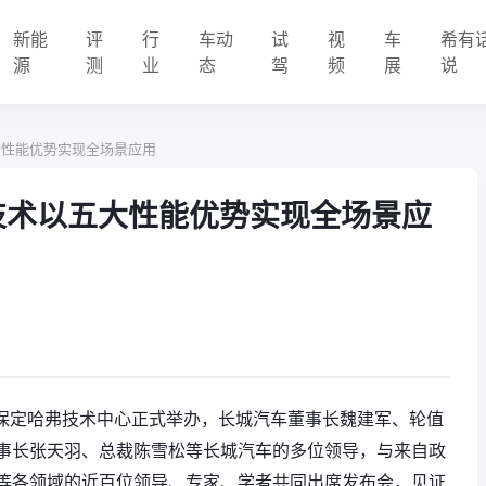
新能
评
行
车动
试
视
车
希有
源
测
业
态
驾
频
展
说
五大性能优势实现全场景应用
氢柠技术以五大性能优势实现全场景应
在保定哈弗技术中心正式举办，长城汽车董事长魏建军、轮值
事长张天羽、总裁陈雪松等长城汽车的多位领导，与来自政
等各领域的近百位领导、专家、学者共同出席发布会，见证