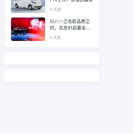
4 天前
以八一之名赴品质之
约，北京81启幕全新
口碑征程
4 天前