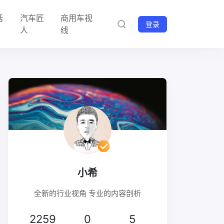
话
汽车匠
商用车视
登录
人
线
小希
全新的行业视角 专业的内容剖析
2259
0
5