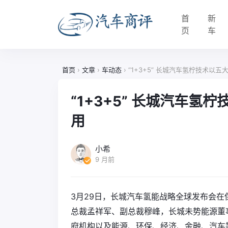
首
新
页
车
首页
›
文章
›
车动态
›
“1+3+5” 长城汽车氢柠技术以
“1+3+5” 长城汽车
用
小希
9 月前
3月29日，长城汽车氢能战略全球发布会
总裁孟祥军、副总裁穆峰，长城未势能源董
府机构以及能源、环保、经济、金融、汽车