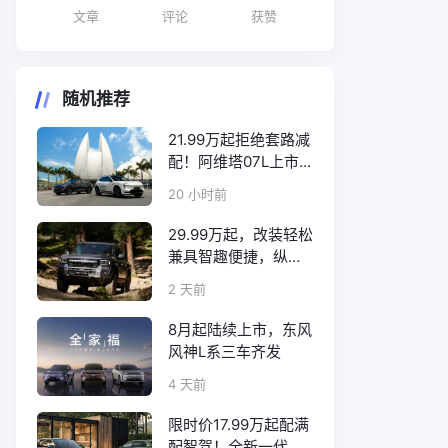
文章
评论
获赞
随机推荐
21.99万起拒绝套路减
配！阿维塔07L上市
诚意拉满
20 小时前
29.99万起，改装轻松
兼具智趣便捷，纵横
F700上市
2 天前
8月起陆续上市，东风
风神L系三车齐发
4 天前
限时价17.99万起配满
配智驾！全新一代天