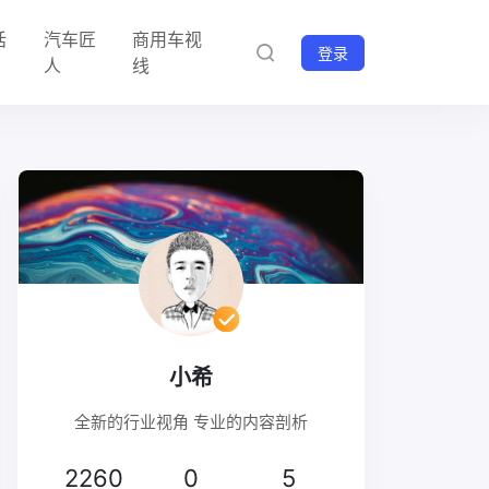
话
汽车匠
商用车视
登录
人
线
小希
全新的行业视角 专业的内容剖析
2260
0
5