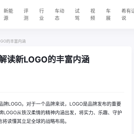
新能
评
行
车动
试
视
车
希有
源
测
业
态
驾
频
展
说
OGO的丰富内涵
解读新LOGO的丰富内涵
牌LOGO。对于一个品牌来说，LOGO是品牌发布的重要
牌LOGO从铁汉柔情的精神内涵出发，将实力、乐趣、守护
，也将读懂其立足全球的战略布局。