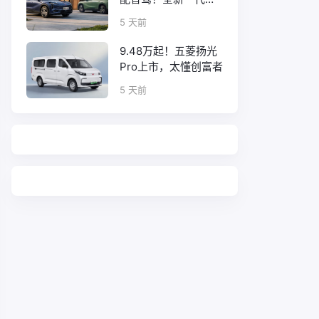
工08正式上市
5 天前
9.48万起！五菱扬光
Pro上市，太懂创富者
5 天前