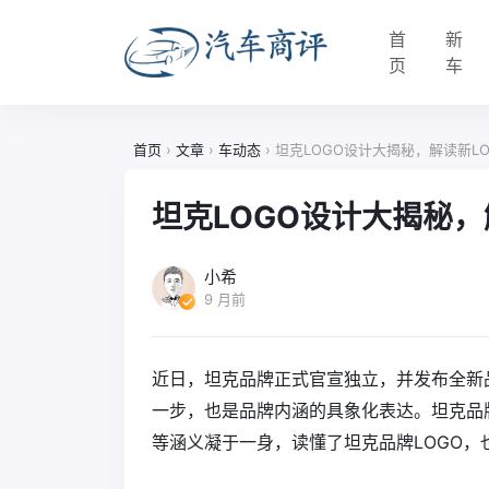
首
新
页
车
首页
›
文章
›
车动态
›
坦克LOGO设计大揭秘，解读新L
坦克LOGO设计大揭秘，
小希
9 月前
近日，坦克品牌正式官宣独立，并发布全新品
一步，也是品牌内涵的具象化表达。坦克品
等涵义凝于一身，读懂了坦克品牌LOGO