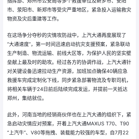
指挥部、郑州市公安局等多个救援单位及新乡市、安阳
市、荥阳市、新郑市等受灾严重地区，紧急投入运输救灾
物资及灾后重建等工作。
在这场争分夺秒的灾情攻防战中，上汽大通再度展现了
“大通速度”，第一时间迅速启动抗灾支援预案，紧急联动
生产制造、物流运输、前线大区等，为保护人民的坚实壁
垒献上最及时的助攻。经过各方的协调作战，上汽大通针
对关键设备迅速拉动生产资源，加班加点确保40辆应急
救援车完成定制化下线，同步紧急部署物流及专职司机，
将相关车辆于24日前后陆续完成发运，并提前一天抵达
郑州，集结就位。
此外，河南当地的经销商伙伴也在上汽大通的组织下，紧
急启动灾情应对预案，开着上汽大通MAXUS T70、T90
“上汽牛”、V80等拖拽、装载能力较强的车型，自7月22