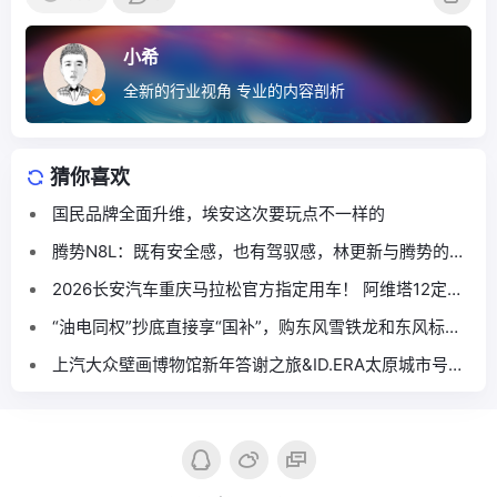
小希
全新的行业视角 专业的内容剖析
猜你喜欢
国民品牌全面升维，埃安这次要玩点不一样的
腾势N8L：既有安全感，也有驾驭感，林更新与腾势的缘
分再续
2026长安汽车重庆马拉松官方指定用车！ 阿维塔12定义
高端赛事出行新标杆
“油电同权”抄底直接享“国补”，购东风雪铁龙和东风标致
正当时！
上汽大众壁画博物馆新年答谢之旅&ID.ERA太原城市号启
动季圆满落幕