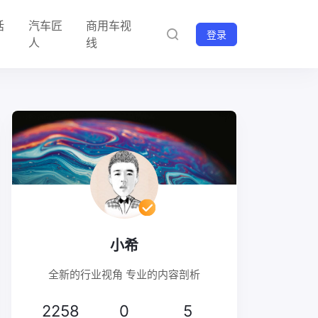
话
汽车匠
商用车视
登录
人
线
小希
全新的行业视角 专业的内容剖析
2258
0
5