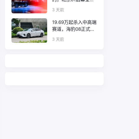
口碑征程
3 天前
19.69万起杀入中高端
赛道，海豹08正式上
市！
3 天前