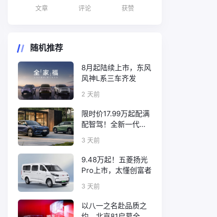
文章
评论
获赞
随机推荐
8月起陆续上市，东风
风神L系三车齐发
2 天前
限时价17.99万起配满
配智驾！全新一代天
工08正式上市
3 天前
9.48万起！五菱扬光
Pro上市，太懂创富者
3 天前
以八一之名赴品质之
约，北京81启幕全新