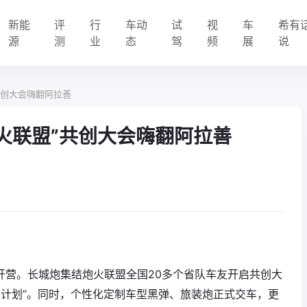
新能
评
行
车动
试
视
车
希有
源
测
业
态
驾
频
展
说
共创大会嗨翻阿拉善
炮火联盟”共创大会嗨翻阿拉善
式开营。长城炮集结炮火联盟全国20多个省队车友开启共创大
官计划”。同时，个性化定制车型黑弹、旅装炮正式交车，更