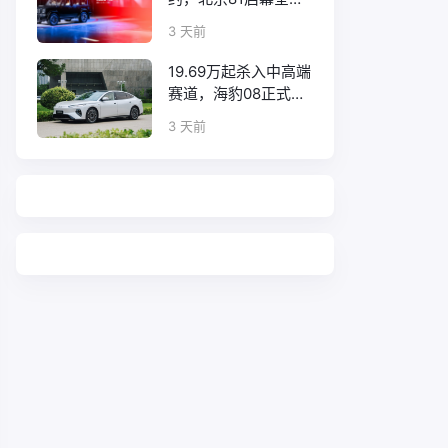
口碑征程
3 天前
19.69万起杀入中高端
赛道，海豹08正式上
市！
3 天前