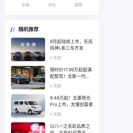
文章
评论
获赞
随机推荐
8月起陆续上市，东风
风神L系三车齐发
2 天前
限时价17.99万起配满
配智驾！全新一代天
工08正式上市
3 天前
9.48万起！五菱扬光
Pro上市，太懂创富者
3 天前
以八一之名赴品质之
约，北京81启幕全新