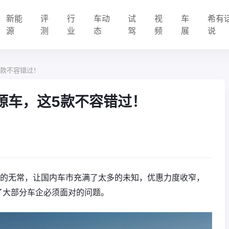
新能
评
行
车动
试
视
车
希有
源
测
业
态
驾
频
展
说
5款不容错过！
能源车，这5款不容错过！
芯的无常，让国内车市充满了太多的未知，优惠力度收窄，
了大部分车企必须面对的问题。