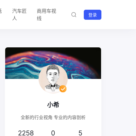
话
汽车匠
商用车视
登录
人
线
小希
全新的行业视角 专业的内容剖析
2258
0
5