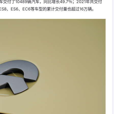
付了10489辆汽车，同比增长49.7％；2021年共交付
括ES8、ES6、EC6等车型的累计交付量也超过16万辆。