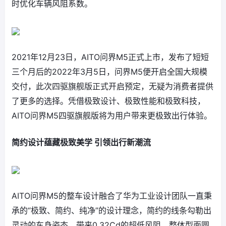
时优化车辆风阻系数。
2021年12月23日，AITO问界M5正式上市，发布了短短
三个月后的2022年3月5日，问界M5便开启全国大规模
交付，此次四驱旗舰版正式开启预定，无疑为消费者提供
了更多的选择。凭借极致设计、极致性能和极致科技，
AITO问界M5四驱旗舰版将为用户带来更极致出行体验。
简约设计蕴藏极致美学 引领出行新潮流
AITO问界M5的整车设计融合了华为工业设计团队一直秉
承的“极致、简约、纯净”的设计理念，简约的线条勾勒出
灵动的车身姿态，带来0.32Cd的超低风阻。整体型面圆