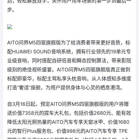
别，轻松解放双手，关怀用户用车场景的第一步到最后一
步。
AITO问界M5四驱旗舰版为了给消费者带来更好音质，标
配HUAWEI SOUND音响系统，拥有行业领先的19单元专
业级音响，同时搭配自研低音和瞬态控制算法，带来影院
级别的绝佳视听盛宴。AITO问界M5四驱旗舰版真正做到
标配即豪华，标配主驾私享头枕音响，从人体感知多维度
打造“奢适”座舱，为用户提供身体与心灵的栖息港湾。
自3月16日起，预定AITO问界M5四驱旗舰版的用户将赠
送价值7358元的提车大礼包，包括价值2680元、能有效
降低太阳光照热量的AITO汽车专享天窗冰甲、价值1680
元的智行Plus服务包、价值998元的AITO汽车专享 TPE