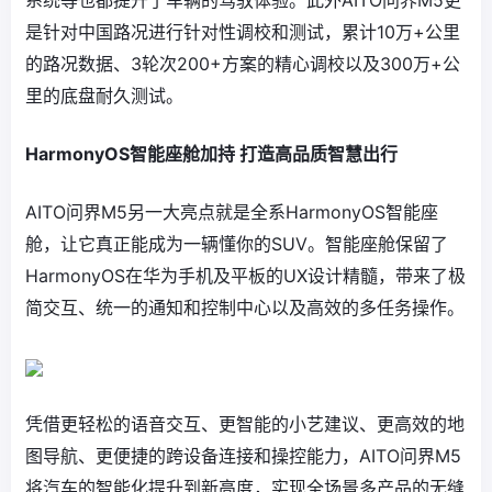
系统等也都提升了车辆的驾驭体验。此外AITO问界M5更
是针对中国路况进行针对性调校和测试，累计10万+公里
的路况数据、3轮次200+方案的精心调校以及300万+公
里的底盘耐久测试。
HarmonyOS智能座舱加持 打造高品质智慧出行
AITO问界M5另一大亮点就是全系HarmonyOS智能座
舱，让它真正能成为一辆懂你的SUV。智能座舱保留了
HarmonyOS在华为手机及平板的UX设计精髓，带来了极
简交互、统一的通知和控制中心以及高效的多任务操作。
凭借更轻松的语音交互、更智能的小艺建议、更高效的地
图导航、更便捷的跨设备连接和操控能力，AITO问界M5
将汽车的智能化提升到新高度，实现全场景多产品的无缝