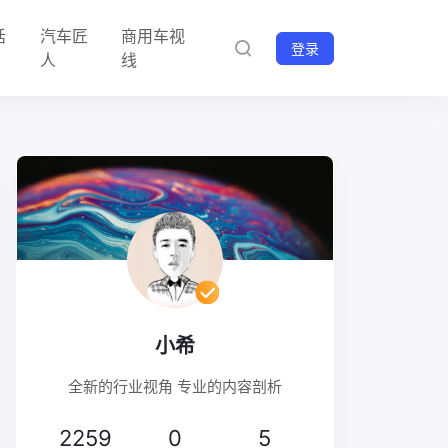
话
汽车匠
商用车视
登录
人
线
小希
全新的行业视角 专业的内容剖析
2259
0
5