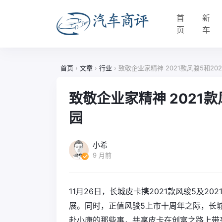
首
新
页
车
首页
›
文章
›
行业
›
致敬企业家精神 2021款风骏5和20
致敬企业家精神 2021款
园
小希
9 月前
11月26日，长城皮卡携2021款风骏5及
展。同时，正值风骏5上市十周年之际，长
赴小康的那些事，共享皮卡在创富之路上带