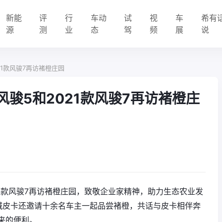
新能
评
行
车动
试
视
车
希有
源
测
业
态
驾
频
展
说
21款风骏7再访褚橙庄园
风骏5和2021款风骏7再访褚橙庄
2021款风骏7再访褚橙庄园，致敬企业家精神，助力生态农业发
城皮卡还邀请十余名车主一起品尝褚橙，共话与皮卡相伴奔
来的便利。