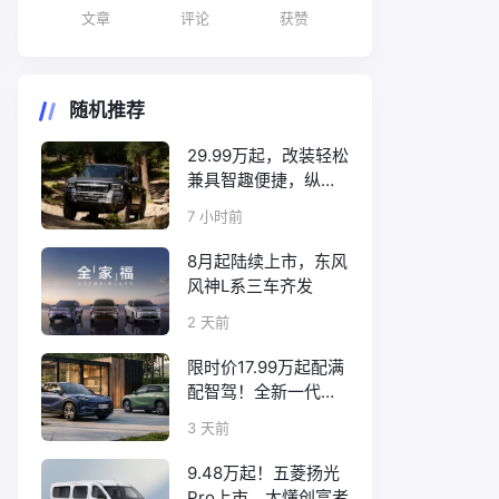
文章
评论
获赞
随机推荐
29.99万起，改装轻松
兼具智趣便捷，纵横
F700上市
7 小时前
8月起陆续上市，东风
风神L系三车齐发
2 天前
限时价17.99万起配满
配智驾！全新一代天
工08正式上市
3 天前
9.48万起！五菱扬光
Pro上市，太懂创富者