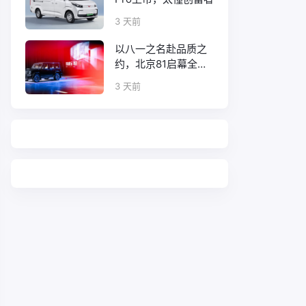
3 天前
以八一之名赴品质之
约，北京81启幕全新
口碑征程
3 天前