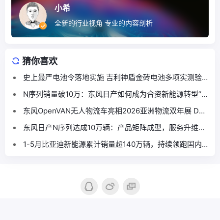
小希
全新的行业视角 专业的内容剖析
猜你喜欢
史上最严电池令落地实施 吉利神盾金砖电池多项实测验
证“又快又好又安全”
N序列销量破10万：东风日产如何成为合资新能源转型“范
本”
东风OpenVAN无人物流车亮相2026亚洲物流双年展 DF-
8现身物流数智化创新展示区
东风日产N序列达成10万辆：产品矩阵成型，服务升维构
建转型新路径
1-5月比亚迪新能源累计销量超140万辆，持续领跑国内
车市
Copyright © 2016-2026
汽车商评|汽车产业新锐媒体
. Designed by
nicetheme
.
晋ICP备18003734号