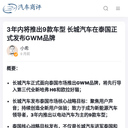
3年内将推出9款车型 长城汽车在泰国正
式发布GWM品牌
小希
9 月前
概要：
长城汽车
正式面向泰国市场推出GWM品牌
，
将
先行导
入
第三代
全新哈弗 H6和欧拉好猫
；
长城汽车发布泰国市场
核心战略目标
：聚焦用户声
音；
持续
创造全新用户体验
；
致力于成为
新能源汽车
领导者
，
3
年内推出以电动汽车为主的
9
款车型；
泰国
核心
战略
目标
发布
，
不仅是长城汽车进军泰国和