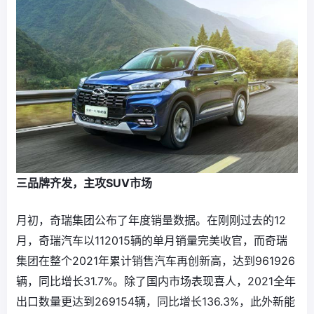
三品牌齐发，主攻SUV市场
月初，奇瑞集团公布了年度销量数据。在刚刚过去的12
月，奇瑞汽车以112015辆的单月销量完美收官，而奇瑞
集团在整个2021年累计销售汽车再创新高，达到961926
辆，同比增长31.7%。除了国内市场表现喜人，2021全年
出口数量更达到269154辆，同比增长136.3%，此外新能