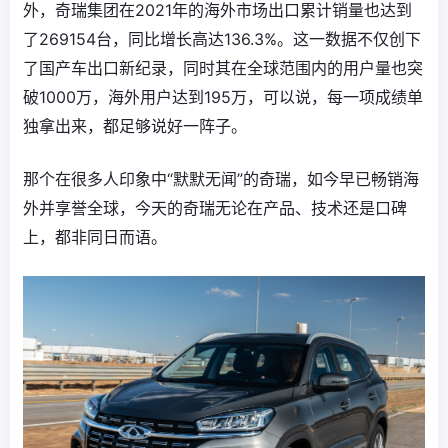
外，奇瑞集团在2021年的海外市场出口累计销量也达到
了269154台，同比增长高达136.3%。这一数据不仅创下
了国产车出口新纪录，同时其在全球范围内的用户量也突
破1000万，海外用户达到195万，可以说，每一项成绩单
独拿出来，都足够说好一阵子。
那个在很多人印象中“默默无闻”的奇瑞，如今早已畅销海
外并享誉全球，今天的奇瑞无论在产品、技术还是口碑
上，都非同日而语。