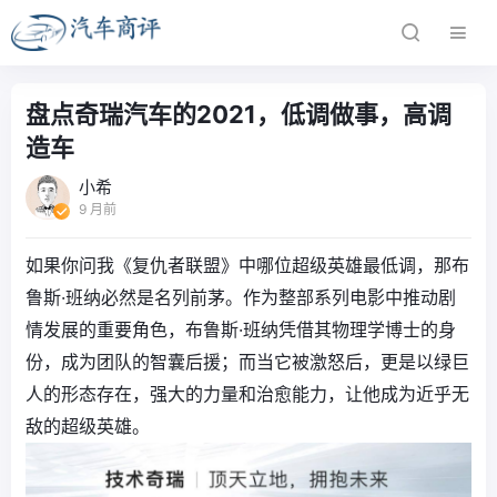
盘点奇瑞汽车的2021，低调做事，高调
造车
小希
9 月前
如果你问我《复仇者联盟》中哪位超级英雄最低调，那布
鲁斯·班纳必然是名列前茅。作为整部系列电影中推动剧
情发展的重要角色，布鲁斯·班纳凭借其物理学博士的身
份，成为团队的智囊后援；而当它被激怒后，更是以绿巨
人的形态存在，强大的力量和治愈能力，让他成为近乎无
敌的超级英雄。