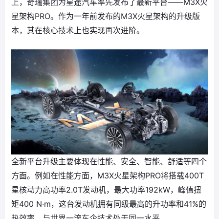
上，奇瑞集团为星途汽车率先发布了最新平台——M3X火
星架构PRO。作为一年前发布的M3X火星架构的升级版
本，其在核心技术上也实现再次进阶。
全新平台升级主要体现在性能、安全、智能、舒适等四个
方面。例如在性能方面，M3X火星架构PRO将搭载400T
星核动力高功率2.0T发动机，最大功率192kW，峰值扭
矩400 N·m，这台发动机拥有同级最高的升功率和41%的
热效率，与世界一流车企技术处于同一水平。