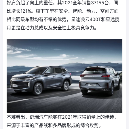
好肩负起了向上的重任。其2021全年销售37155台，同
比增长121%。旗下车型在安全、智能、动力、空间方面
相比同级车型均有不错的优势，星途凌云400T和星途揽
月更是在动力总成以及安全性上极具竞争力。
不难看出，奇瑞汽车能够在2021年取得销量上的佳绩，
来源于丰富的产品线和多品牌形成的综合攻势。