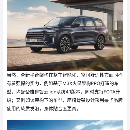
当然，全新平台架构在整车智能化、空间舒适性方面同样
有着强悍的实力，例如基于M3X火星架构PRO打造的车
型，均配备雄狮智云lion系统4.1版本，同时支持FOTA升
级；又例如该架构下的车型，座椅骨架设计采用豪华品牌
使用的软质发泡，身体贴合度更高。