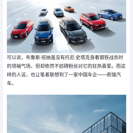
可以说，布鲁斯·班纳虽没有托尼·史塔克身着钢铁战衣时
的领袖气场，但却依然不妨碍粉丝对它的狂热喜爱。而这
样的人设，也让笔者联想到了一家中国车企——奇瑞汽
车。