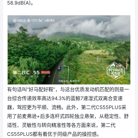
58.9dB(A)。
有句话叫“好马配好鞍”，与这台优质发动机匹配的则是一
台综合传递效率高达94.3%的蓝鲸7速湿式双离合变速
器，驾控更为平顺、流畅。此外，第二代CS55PLUS采
用了前麦弗逊+后多连杆式四轮独立悬架，从稳定性、舒
适性、灵敏性与转向精准性等各方面来说，第二代
CS55PLUS都有着优于同级产品的操控感。