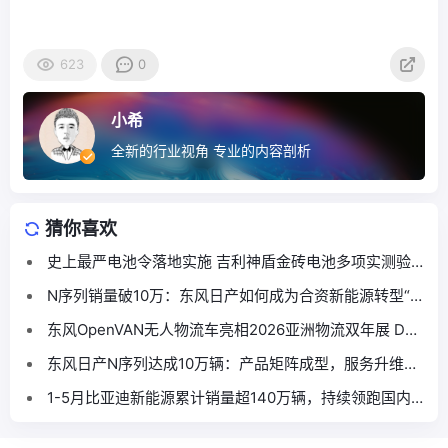
623
0
小希
全新的行业视角 专业的内容剖析
猜你喜欢
史上最严电池令落地实施 吉利神盾金砖电池多项实测验
证“又快又好又安全”
N序列销量破10万：东风日产如何成为合资新能源转型“范
本”
东风OpenVAN无人物流车亮相2026亚洲物流双年展 DF-
8现身物流数智化创新展示区
东风日产N序列达成10万辆：产品矩阵成型，服务升维构
建转型新路径
1-5月比亚迪新能源累计销量超140万辆，持续领跑国内
车市