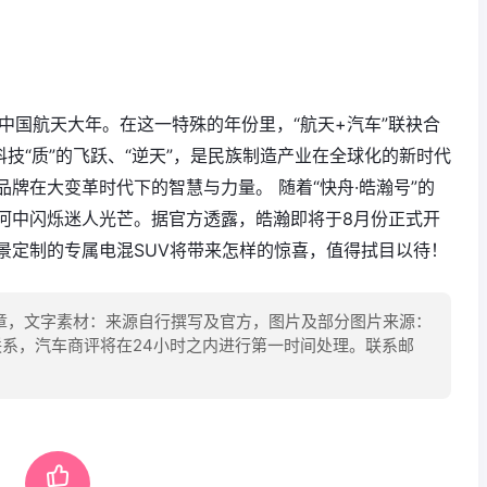
中国航天大年。在这一特殊的年份里，“航天+汽车”联袂合
科技“质”的飞跃、“逆天”，是民族制造产业在全球化的新时代
牌在大变革时代下的智慧与力量。 随着“快舟·皓瀚号”的
河中闪烁迷人光芒。据官方透露，皓瀚即将于8月份正式开
景定制的专属电混SUV将带来怎样的惊喜，值得拭目以待！
章，文字素材：来源自行撰写及官方，图片及部分图片来源：
联系，汽车商评将在24小时之内进行第一时间处理。联系邮