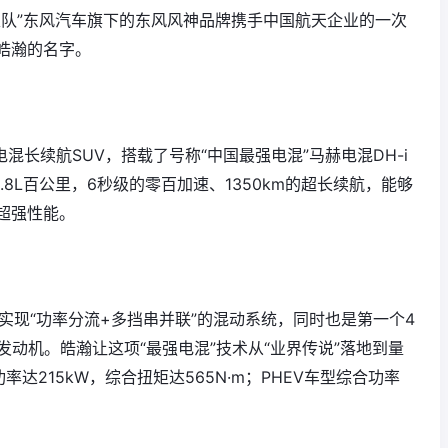
国家队”东风汽车旗下的东风风神品牌携手中国航天企业的一次
皓瀚的名字。
混长续航SUV，搭载了号称“中国最强电混”马赫电混DH-i
.8L百公里，6秒级的零百加速、1350km的超长续航，能够
超强性能。
个实现“功率分流+多挡串并联”的混动系统，同时也是第一个4
发动机。皓瀚让这项“最强电混”技术从“业界传说”落地到量
达215kW，综合扭矩达565N·m；PHEV车型综合功率