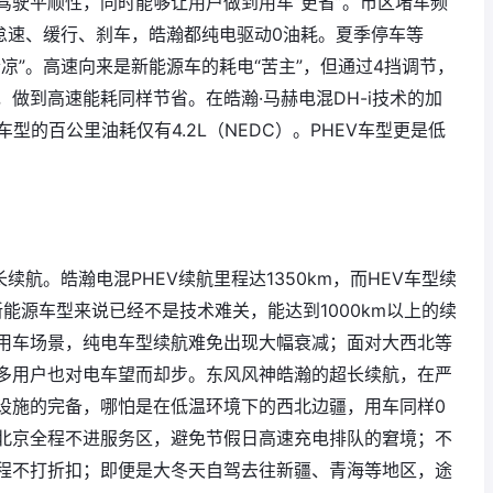
驾驶平顺性，同时能够让用户做到用车“更省”。市区堵车频
怠速、缓行、刹车，皓瀚都纯电驱动0油耗。夏季停车等
凉”。高速向来是新能源车的耗电“苦主”，但通过4挡调节，
做到高速能耗同样节省。在皓瀚·马赫电混DH-i技术的加
型的百公里油耗仅有4.2L（NEDC）。PHEV车型更是低
续航。皓瀚电混PHEV续航里程达1350km，而HEV车型续
于新能源车型来说已经不是技术难关，能达到1000km以上的续
用车场景，纯电车型续航难免出现大幅衰减；面对大西北等
多用户也对电车望而却步。东风风神皓瀚的超长续航，在严
设施的完备，哪怕是在低温环境下的西北边疆，用车同样0
北京全程不进服务区，避免节假日高速充电排队的窘境；不
程不打折扣；即便是大冬天自驾去往新疆、青海等地区，途