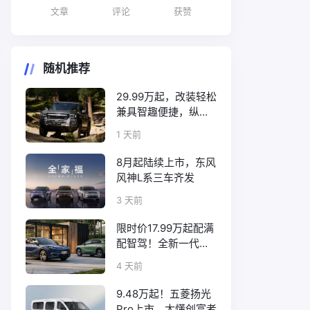
文章
评论
获赞
随机推荐
29.99万起，改装轻松
兼具智趣便捷，纵横
F700上市
1 天前
8月起陆续上市，东风
风神L系三车齐发
3 天前
限时价17.99万起配满
配智驾！全新一代天
工08正式上市
4 天前
9.48万起！五菱扬光
Pro上市，太懂创富者