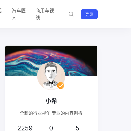
话
汽车匠
商用车视
登录
人
线
小希
全新的行业视角 专业的内容剖析
2259
0
5