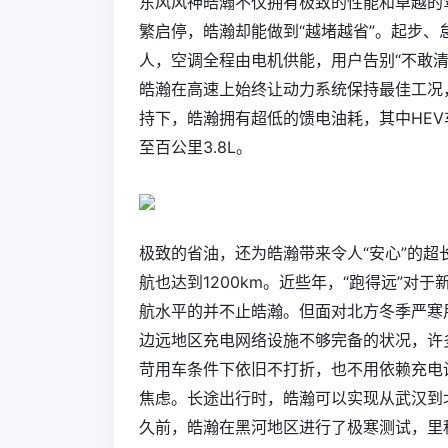
东风风神皓瀚不仅拥有极致的性能和卓越的
繁启停，皓瀚却能做到“越堵越省”。起步、
人，空调全程由电机供能，用户告别“不敢清
皓瀚在高速上始终让动力系统保持最佳工况，
持下，皓瀚拥有超低的馈电油耗，其中HEV车
至百公里3.8L。
极致的省油，还为皓瀚带来令人“安心”的超长
航也达到1200km。近些年，“跑得远”对
航水平的并不止皓瀚。但面对北方冬季严寒
边远地区充电网络设施不够完备的状况，许
苛用车条件下依旧不打折，也不用依赖充电
焦虑。长途出行时，皓瀚可以实现从武汉到
久前，皓瀚在黑河地区进行了极寒测试，里