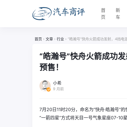
首
新
页
车
首页
›
文章
›
行业
›
“皓瀚号”快舟火箭成功发射，4挡电
“皓瀚号”快舟火箭成功发
预售！
小希
9 月前
7月20日11时20分，命名为“快舟·皓瀚
“一箭四星”方式将天目一号气象星座07-1