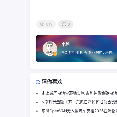
619
0
小希
全新的行业视角 专业的内容剖析
猜你喜欢
史上最严电池令落地实施 
N序列销量破10万：东风日产如何成为合资新
东风OpenVAN无人物流车亮相2026亚洲