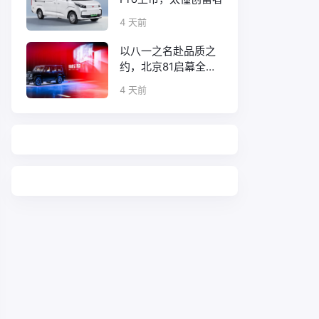
4 天前
以八一之名赴品质之
约，北京81启幕全新
口碑征程
4 天前