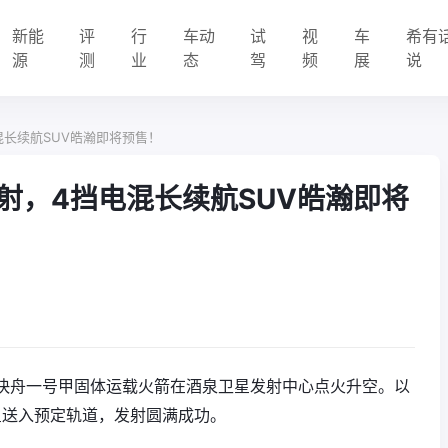
新能
评
行
车动
试
视
车
希有
源
测
业
态
驾
频
展
说
混长续航SUV皓瀚即将预售！
射，4挡电混长续航SUV皓瀚即将
号”的快舟一号甲固体运载火箭在酒泉卫星发射中心点火升空。以
0星送入预定轨道，发射圆满成功。