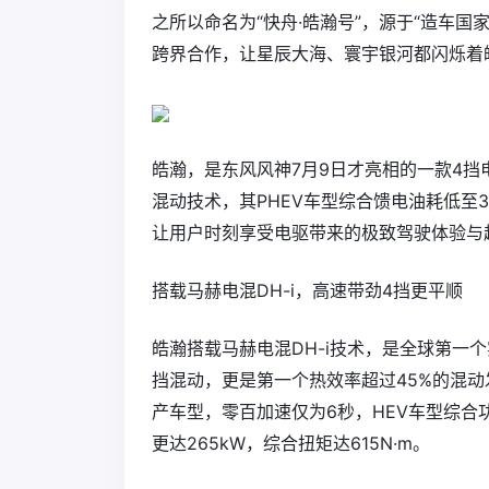
之所以命名为“快舟·皓瀚号”，源于“造车
跨界合作，让星辰大海、寰宇银河都闪烁着
皓瀚，是东风风神7月9日才亮相的一款4挡电
混动技术，其PHEV车型综合馈电油耗低至3
让用户时刻享受电驱带来的极致驾驶体验与
搭载马赫电混DH-i，高速带劲4挡更平顺
皓瀚搭载马赫电混DH-i技术，是全球第一
挡混动，更是第一个热效率超过45%的混动
产车型，零百加速仅为6秒，HEV车型综合功率
更达265kW，综合扭矩达615N·m。