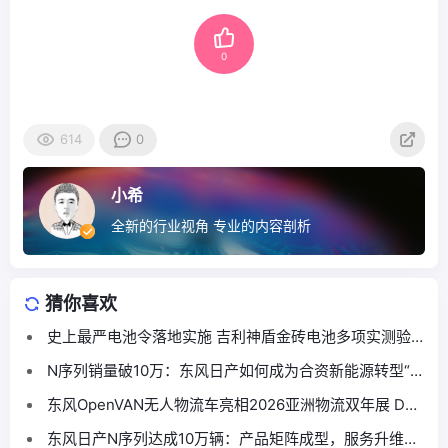
0
614
0
小希
全新的行业视角 专业的内容剖析
猜你喜欢
史上最严电池令落地实施 吉利神盾金砖电池多项实测验
证“又快又好又安全”
N序列销量破10万：东风日产如何成为合资新能源转型“范
本”
东风OpenVAN无人物流车亮相2026亚洲物流双年展 DF-
8现身物流数智化创新展示区
东风日产N序列达成10万辆：产品矩阵成型，服务升维构