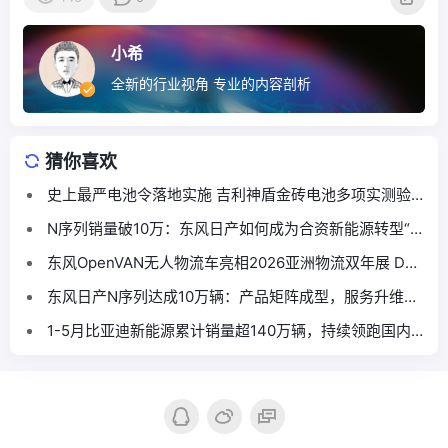
小希
全新的行业视角 专业的内容剖析
猜你喜欢
史上最严电池令落地实施 吉利神盾金砖电池多项实测验
证“又快又好又安全”
N序列销量破10万：东风日产如何成为合资新能源转型“范
本”
东风OpenVAN无人物流车亮相2026亚洲物流双年展 DF-
8现身物流数智化创新展示区
东风日产N序列达成10万辆：产品矩阵成型，服务升维构
建转型新路径
1-5月比亚迪新能源累计销量超140万辆，持续领跑国内
车市